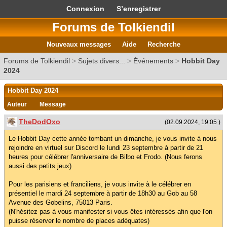
Connexion
S’enregistrer
Forums de Tolkiendil
Nouveaux messages
Aide
Recherche
Forums de Tolkiendil
>
Sujets divers...
>
Événements
>
Hobbit Day
2024
Hobbit Day 2024
Auteur
Message
TheDodOxo
(02.09.2024, 19:05 )
Le Hobbit Day cette année tombant un dimanche, je vous invite à nous
rejoindre en virtuel sur Discord le lundi 23 septembre à partir de 21
heures pour célébrer l'anniversaire de Bilbo et Frodo. (Nous ferons
aussi des petits jeux)
Pour les parisiens et franciliens, je vous invite à le célébrer en
présentiel le mardi 24 septembre à partir de 18h30 au Gob au 58
Avenue des Gobelins, 75013 Paris.
(N'hésitez pas à vous manifester si vous êtes intéressés afin que l'on
puisse réserver le nombre de places adéquates)