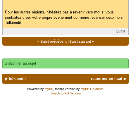
Pour les autres régions, n'hésitez pas à revenir vers moi si vous
souhaitez créer votre propre événement ou même recenser ceux hors
Tolkiendil.
Quote
«
Sujet précédent
|
Sujet suivant
»
S’abonner au sujet
tolkiendil
retourner en haut
Powered by
MyBB
, mobile version by
MyBB GoMobile
.
Switch to Full Version