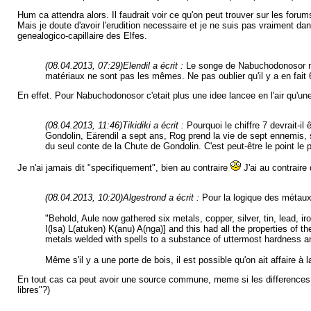
Hum ca attendra alors. Il faudrait voir ce qu'on peut trouver sur les foru
Mais je doute d'avoir l'erudition necessaire et je ne suis pas vraiment d
genealogico-capillaire des Elfes.
(08.04.2013, 07:29)
Elendil a écrit :
Le songe de Nabuchodonosor me 
matériaux ne sont pas les mêmes. Ne pas oublier qu'il y a en fait 6
En effet. Pour Nabuchodonosor c'etait plus une idee lancee en l'air qu'une
(08.04.2013, 11:46)
Tikidiki a écrit :
Pourquoi le chiffre 7 devrait-i
Gondolin, Eärendil a sept ans, Rog prend la vie de sept ennemis, 
du seul conte de la Chute de Gondolin. C'est peut-être le point le 
Je n'ai jamais dit "specifiquement", bien au contraire
J'ai au contraire
(08.04.2013, 10:20)
Algestrond a écrit :
Pour la logique des métaux d
"Behold, Aule now gathered six metals, copper, silver, tin, lead, 
I(lsa) L(atuken) K(anu) A(nga)] and this had all the properties of t
metals welded with spells to a substance of uttermost hardness and
Même s'il y a une porte de bois, il est possible qu'on ait affaire 
En tout cas ca peut avoir une source commune, meme si les differences son
libres"?)