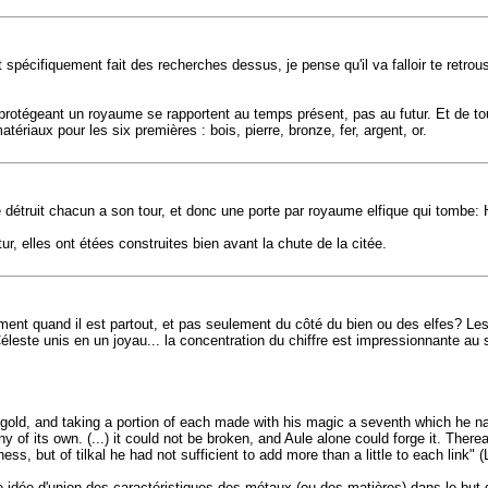
spécifiquement fait des recherches dessus, je pense qu'il va falloir te retro
otégeant un royaume se rapportent au temps présent, pas au futur. Et de tou
ériaux pour les six premières : bois, pierre, bronze, fer, argent, or.
truit chacun a son tour, et donc une porte par royaume elfique qui tombe: H
ur, elles ont étées construites bien avant la chute de la citée.
uement quand il est partout, et pas seulement du côté du bien ou des elfes? L
ste unis en un joyau... la concentration du chiffre est impressionnante au se
d gold, and taking a portion of each made with his magic a seventh which he nam
y of its own. (...) it could not be broken, and Aule alone could forge it. Ther
, but of tilkal he had not sufficient to add more than a little to each link" 
me idée d'union des caractéristiques des métaux (ou des matières) dans le but 