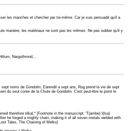
usser les manches et chercher par toi-même. Car je suis persuadé qu'il a
te manière, les matériaux ne sont pas les mêmes. Ne pas oublier qu'il y
itlum, Nargothrond,...
es sept noms de Gondolin, Eärendil a sept ans, Rog prend la vie de sept
in du seul conte de la Chute de Gondolin. C'est peut-être le point le
ed therefore tilkal,* [Footnote in the manuscript: 'T(ambe) I(lsa)
eafter he forged a mighty chain, making it of all seven metals welded with
(Lost Tales, The Chaining of Melko)
de résister à Melko.