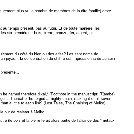
 (surement plus vu le nombre de membres de la dite famille) arbre
au temps présent, pas au futur. Et de toute manière, les
 six premières : bois, pierre, bronze, fer, argent, or.
 seulement du côté du bien ou des elfes? Les sept noms de
n joyau... la concentration du chiffre est impressionnante au sein
 presente...
h he named therefore tilkal,* [Footnote in the manuscript: 'T(ambe)
rge it. Thereafter he forged a mighty chain, making it of all seven
han a little to each link" (Lost Tales, The Chaining of Melko)
le but de résister à Melko.
(le bois et la pierre ferait alors partie de l'alliance des "metaux