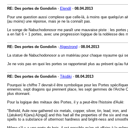
RE: Des portes de Gondolin
-
Elendil
-
08.04.2013
Pour une question aussi complexe que celle-là, à moins que quelqu'un ait 
(au moins) une réponse, mais je ne la connaît pas.
Le songe de Nabuchodonosor me paraît une mauvaise piste : les portes pr
a en fait 6 + 1 portes, avec une progression logique de la noblesse des mat
RE: Des portes de Gondolin
-
Algestrond
-
08.04.2013
La statue de Nabuchodonosor a un matériau pour chaque royaume qui se dé
Je ne vois pas en quoi les portes se rapporterait plus au présent qu'au fut
RE: Des portes de Gondolin
-
Tikidiki
-
08.04.2013
Pourquoi le chiffre 7 devrait-il être symbolique pour les Portes spécifiq
ennemis, sept dragons qui prennent place, les sept gemmes de l'Arche Céle
plus étonnant.
Pour la logique des métaux des Portes, il y a peut-être l'histoire d'Aulë:
"Behold, Aule now gathered six metals, copper, silver, tin, lead, iron, an
L(atuken) K(anu) A(nga)] and this had all the properties of the six and man
spells to a substance of uttermost hardness and bright-ness and smoothness
Même s'il y a une porte de bois, il est possible qu'on ait affaire à la mê