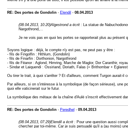
RE: Des portes de Gondolin
-
Elendil
-
08.04.2013
(08.04.2013, 10:20)
Algestrond a écrit :
La statue de Nabuchodonoso
Nargothrond,...
Je ne vois pas en quoi les portes se rapporterait plus au présent qu
Soyons logique : déjà, le compte n'y est pas, ne peut pas y être :
- fils de Fingolfin : Hithlum, (Gondolin)
- fils de Finarfin : Dorthonion, Nargothrond
- fils de Fëanor : Aglond, Himring, Marche de Maglor, Dor Caranthir, ro
- Sindar et Laiquendi : Ossiriand, Doriath, Falas (= Brithombar + Eglarest
Ou tirer le trait, à quoi s'arrêter ? Et d'ailleurs, comment Turgon aurait-
Par ailleurs, si on s'intéresse à la symbolique (de façon sérieuse), une p
quoi elle vaticinerait sur le futur.
La symbolique des métaux de la chaîne d'Aulë s'inscrit effectivement dan
RE: Des portes de Gondolin
-
Peredhel
-
09.04.2013
(08.04.2013, 07:29)
Elendil a écrit :
Pour une question aussi complex
chercher par toi-même. Car je suis persuadé qu'il a (au moins) une