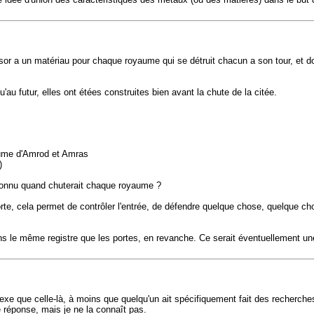
r a un matériau pour chaque royaume qui se détruit chacun a son tour, et do
'au futur, elles ont étées construites bien avant la chute de la citée.
yaume d'Amrod et Amras
)
il connu quand chuterait chaque royaume ?
orte, cela permet de contrôler l'entrée, de défendre quelque chose, quelque cho
s le même registre que les portes, en revanche. Ce serait éventuellement une
e que celle-là, à moins que quelqu'un ait spécifiquement fait des recherches 
 réponse, mais je ne la connaît pas.