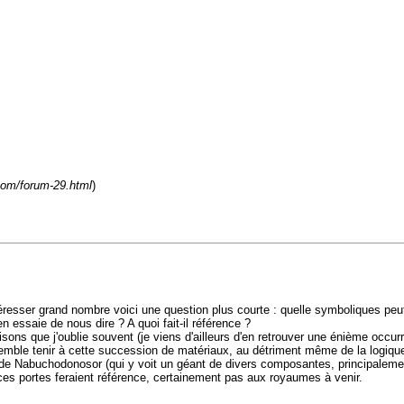
.com/forum-29.html
)
esser grand nombre voici une question plus courte : quelle symboliques peut
n essaie de nous dire ? A quoi fait-il référence ?
aisons que j'oublie souvent (je viens d'ailleurs d'en retrouver une énième occ
emble tenir à cette succession de matériaux, au détriment même de la logique (u
ue de Nabuchodonosor (qui y voit un géant de divers composantes, principalemen
 ces portes feraient référence, certainement pas aux royaumes à venir.