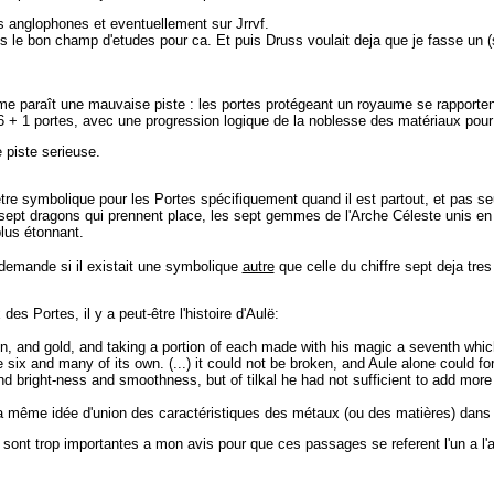
ms anglophones et eventuellement sur Jrrvf.
ans le bon champ d'etudes pour ca. Et puis Druss voulait deja que je fasse un
paraît une mauvaise piste : les portes protégeant un royaume se rapportent 
 + 1 portes, avec une progression logique de la noblesse des matériaux pour les
 piste serieuse.
l être symbolique pour les Portes spécifiquement quand il est partout, et pas
sept dragons qui prennent place, les sept gemmes de l'Arche Céleste unis en u
plus étonnant.
 demande si il existait une symbolique
autre
que celle du chiffre sept deja tres
es Portes, il y a peut-être l'histoire d'Aulë:
iron, and gold, and taking a portion of each made with his magic a seventh whic
he six and many of its own. (...) it could not be broken, and Aule alone could fo
 bright-ness and smoothness, but of tilkal he had not sufficient to add more t
à la même idée d'union des caractéristiques des métaux (ou des matières) dans 
t trop importantes a mon avis pour que ces passages se referent l'un a l'autre 