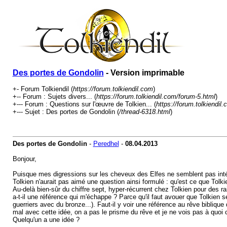
Des portes de Gondolin
- Version imprimable
+- Forum Tolkiendil (
https://forum.tolkiendil.com
)
+-- Forum : Sujets divers... (
https://forum.tolkiendil.com/forum-5.html
)
+--- Forum : Questions sur l'œuvre de Tolkien... (
https://forum.tolkiendil
+--- Sujet : Des portes de Gondolin (
/thread-6318.html
)
Des portes de Gondolin
-
Peredhel
-
08.04.2013
Bonjour,
Puisque mes digressions sur les cheveux des Elfes ne semblent pas intér
Tolkien n'aurait pas aimé une question ainsi formulé : qu'est ce que Tolkie
Au-delà bien-sûr du chiffre sept, hyper-récurrent chez Tolkien pour des r
a-t-il une référence qui m'échappe ? Parce qu'il faut avouer que Tolkien s
guerriers avec du bronze...). Faut-il y voir une référence au rêve bibliq
mal avec cette idée, on a pas le prisme du rêve et je ne vois pas à quoi
Quelqu'un a une idée ?