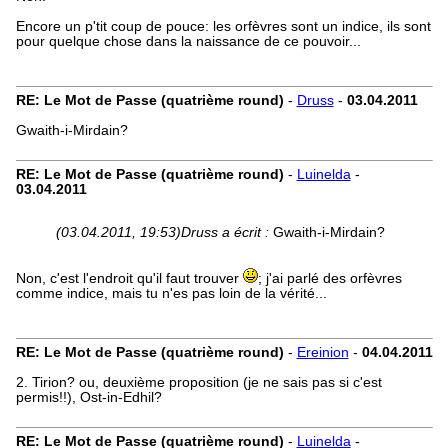
Encore un p'tit coup de pouce: les orfèvres sont un indice, ils sont
pour quelque chose dans la naissance de ce pouvoir...
RE: Le Mot de Passe (quatrième round)
-
Druss
-
03.04.2011
Gwaith-i-Mirdain?
RE: Le Mot de Passe (quatrième round)
-
Luinelda
-
03.04.2011
(03.04.2011, 19:53)
Druss a écrit :
Gwaith-i-Mirdain?
Non, c'est l'endroit qu'il faut trouver
; j'ai parlé des orfèvres
comme indice, mais tu n'es pas loin de la vérité...
RE: Le Mot de Passe (quatrième round)
-
Ereinion
-
04.04.2011
2. Tirion? ou, deuxième proposition (je ne sais pas si c'est
permis!!), Ost-in-Edhil?
RE: Le Mot de Passe (quatrième round)
-
Luinelda
-