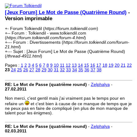
[Jeux Forum] Le Mot de Passe (Quatrième Round)
-
Version imprimable
+- Forum Tolkiendil (
https://forum.tolkiendil.com
)
+-- Forum : Tolkiendil - www.tolkiendil.com
(
https://forum.tolkiendil.com/forum-4.html
)
+--- Forum : Divertissements (
https://forum.tolkiendil.com/forum-
21.html
)
+--- Sujet : [Jeux Forum] Le Mot de Passe (Quatrième Round)
(
/thread-4911.html
)
Pages :
1
2
3
4
5
6
7
8
9
10
11
12
13
14
15
16
17
18
19
20
21
22
23
24
25
26
27
28
29
30
31
32
33
34
35
36
37
38
RE: Le Mot de Passe (quatrième round)
-
Zelphalya
-
27.02.2011
Non merci, c'est gentil mais j'ai vraiment pas le temps pour en
refaire un
et c'est bien à cause de ce manque de temps que je
ne peux pas en faire de compliqué (en plus de mon manque de
talent pour les énigmes).
RE: Le Mot de Passe (quatrième round)
-
Zelphalya
-
02.03.2011