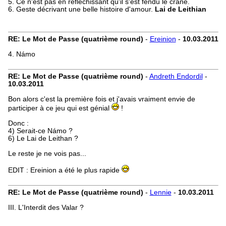
5. Ce n'est pas en réfléchissant qu'il s'est fendu le crâne.
6. Geste décrivant une belle histoire d'amour.
Lai de Leithian
RE: Le Mot de Passe (quatrième round)
-
Ereinion
-
10.03.2011
4. Námo
RE: Le Mot de Passe (quatrième round)
-
Andreth Endordil
-
10.03.2011
Bon alors c'est la première fois et j'avais vraiment envie de
participer à ce jeu qui est génial
!
Donc :
4) Serait-ce Námo ?
6) Le Lai de Leithan ?
Le reste je ne vois pas...
EDIT : Ereinion a été le plus rapide
RE: Le Mot de Passe (quatrième round)
-
Lennie
-
10.03.2011
III. L'Interdit des Valar ?