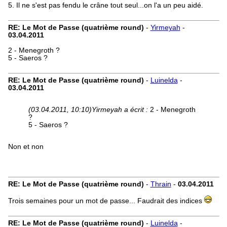
5. Il ne s'est pas fendu le crâne tout seul...on l'a un peu aidé.
RE: Le Mot de Passe (quatrième round)
-
Yirmeyah
-
03.04.2011
2 - Menegroth ?
5 - Saeros ?
RE: Le Mot de Passe (quatrième round)
-
Luinelda
-
03.04.2011
(03.04.2011, 10:10)
Yirmeyah a écrit :
2 - Menegroth
?
5 - Saeros ?
Non et non
RE: Le Mot de Passe (quatrième round)
-
Thrain
-
03.04.2011
Trois semaines pour un mot de passe... Faudrait des indices
RE: Le Mot de Passe (quatrième round)
-
Luinelda
-