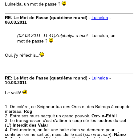
Luinelda, un mot de passe ?
RE: Le Mot de Passe (quatrième round)
-
Luinelda
-
06.03.2011
(02.03.2011, 11:41)
Zelphalya a écrit :
Luinelda, un
mot de passe ?
Oui, j'y réfléchis...
RE: Le Mot de Passe (quatrième round)
-
Luinelda
-
10.03.2011
Le voilà!
1. De colère, ce Seigneur tua des Orcs et des Balrogs à coup de
marteau.
Rog
2. Entre ses murs nacquit un grand pouvoir.
Ost-in-Edhil
3. Le transgresser, c'est s'attirer à coup sûr les foudres du ciel.
(L')
Interdit des Valar
4. Post-mortem, on fait une halte dans sa demeure pour
continuer on ne sait où, mais...lui le sait (
son vrai nom
).
Námo