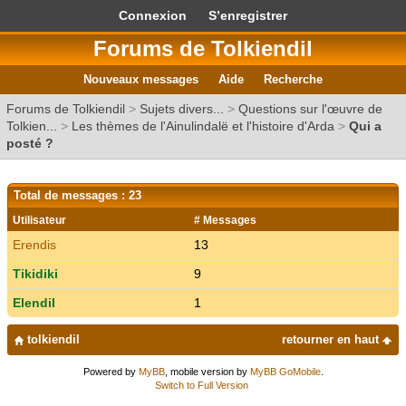
Connexion
S’enregistrer
Forums de Tolkiendil
Nouveaux messages
Aide
Recherche
Forums de Tolkiendil
>
Sujets divers...
>
Questions sur l'œuvre de
Tolkien...
>
Les thèmes de l'Ainulindalë et l'histoire d'Arda
>
Qui a
posté ?
Total de messages : 23
Utilisateur
# Messages
Erendis
13
Tikidiki
9
Elendil
1
tolkiendil
retourner en haut
Powered by
MyBB
, mobile version by
MyBB GoMobile
.
Switch to Full Version