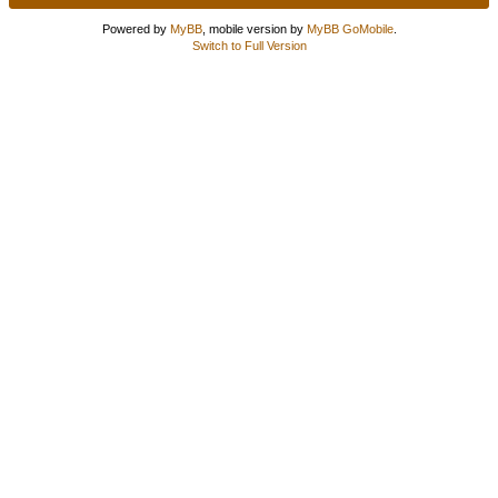
Powered by
MyBB
, mobile version by
MyBB GoMobile
.
Switch to Full Version