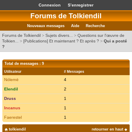
Connexion
S’enregistrer
Forums de Tolkiendil
Nouveaux messages
Aide
Recherche
Forums de Tolkiendil
>
Sujets divers...
>
Questions sur l'œuvre de
Tolkien...
>
[Publications] Et maintenant ? Et après ?
>
Qui a posté
?
Total de messages : 9
Utilisateur
# Messages
Nólemë
4
Elendil
2
Druss
1
Incanus
1
Faerestel
1
tolkiendil
retourner en haut