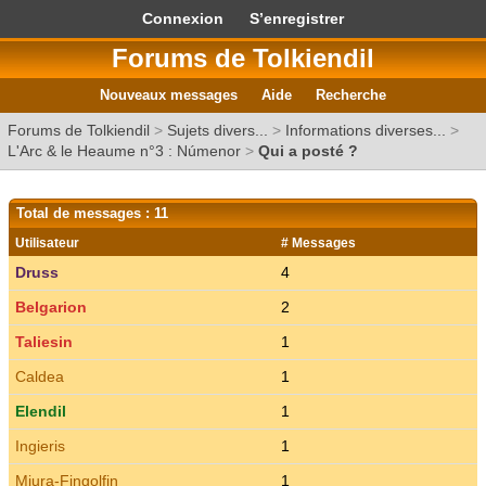
Connexion
S’enregistrer
Forums de Tolkiendil
Nouveaux messages
Aide
Recherche
Forums de Tolkiendil
>
Sujets divers...
>
Informations diverses...
>
L'Arc & le Heaume n°3 : Númenor
>
Qui a posté ?
Total de messages : 11
Utilisateur
# Messages
Druss
4
Belgarion
2
Taliesin
1
Caldea
1
Elendil
1
Ingieris
1
Miura-Fingolfin
1