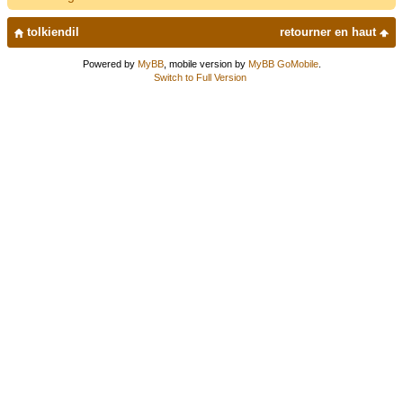
tolkiendil
retourner en haut
Powered by
MyBB
, mobile version by
MyBB GoMobile
.
Switch to Full Version