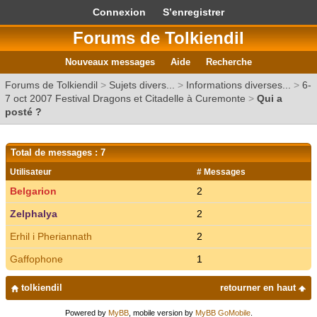
Connexion
S’enregistrer
Forums de Tolkiendil
Nouveaux messages
Aide
Recherche
Forums de Tolkiendil
>
Sujets divers...
>
Informations diverses...
>
6-
7 oct 2007 Festival Dragons et Citadelle à Curemonte
>
Qui a
posté ?
Total de messages : 7
Utilisateur
# Messages
Belgarion
2
Zelphalya
2
Erhil i Pheriannath
2
Gaffophone
1
tolkiendil
retourner en haut
Powered by
MyBB
, mobile version by
MyBB GoMobile
.