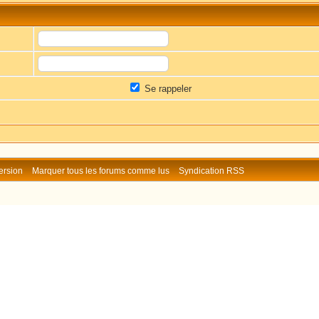
Se rappeler
ersion
Marquer tous les forums comme lus
Syndication RSS