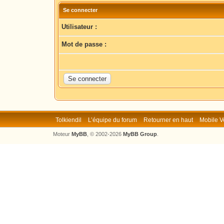
Se connecter
Utilisateur :
Mot de passe :
Tolkiendil
L’équipe du forum
Retourner en haut
Mobile V
Moteur
MyBB
, © 2002-2026
MyBB Group
.