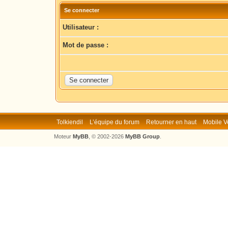
Se connecter
Utilisateur :
Mot de passe :
Tolkiendil
L’équipe du forum
Retourner en haut
Mobile V
Moteur
MyBB
, © 2002-2026
MyBB Group
.