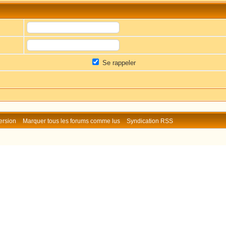
Se rappeler
ersion
Marquer tous les forums comme lus
Syndication RSS