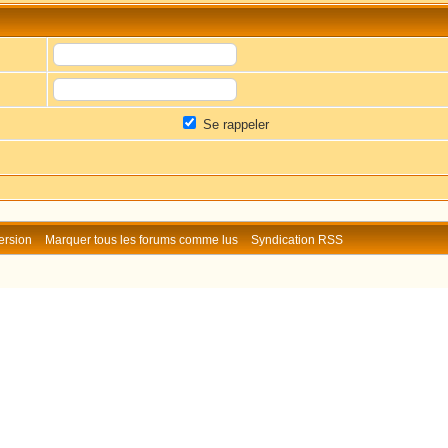
Se rappeler
ersion
Marquer tous les forums comme lus
Syndication RSS