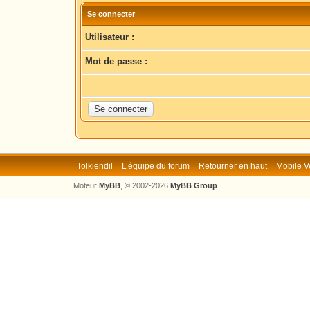
Se connecter
Utilisateur :
Mot de passe :
Tolkiendil
L’équipe du forum
Retourner en haut
Mobile V
Moteur
MyBB
, © 2002-2026
MyBB Group
.