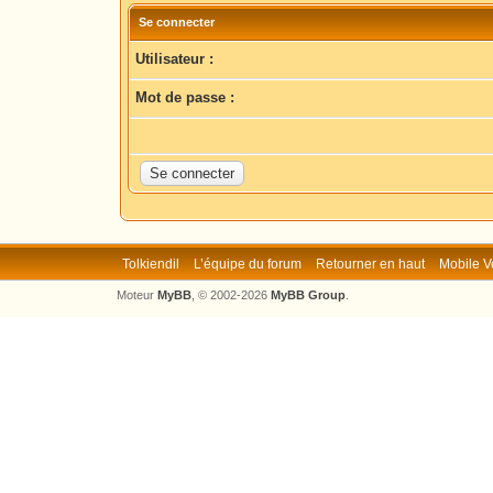
Se connecter
Utilisateur :
Mot de passe :
Tolkiendil
L’équipe du forum
Retourner en haut
Mobile V
Moteur
MyBB
, © 2002-2026
MyBB Group
.