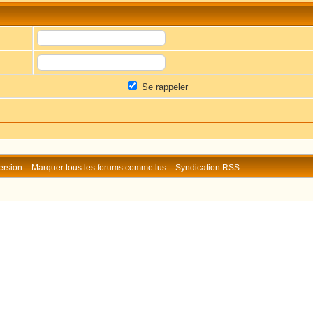
Se rappeler
ersion
Marquer tous les forums comme lus
Syndication RSS