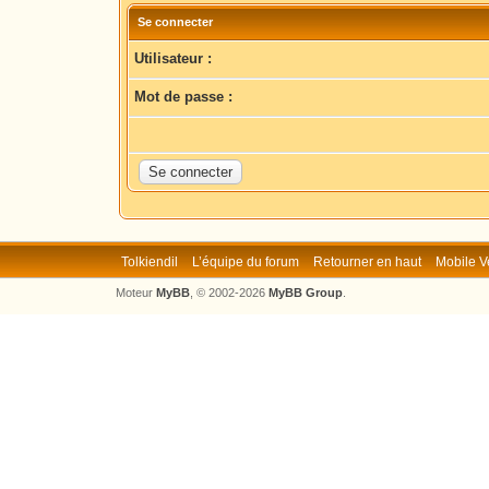
Se connecter
Utilisateur :
Mot de passe :
Tolkiendil
L’équipe du forum
Retourner en haut
Mobile V
Moteur
MyBB
, © 2002-2026
MyBB Group
.