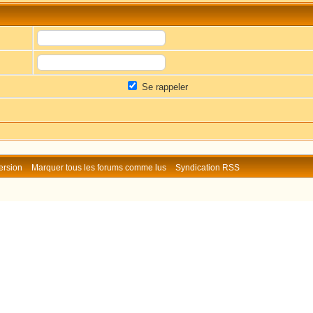
Se rappeler
ersion
Marquer tous les forums comme lus
Syndication RSS