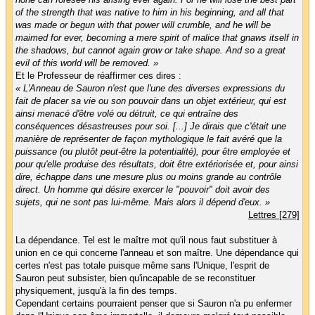
of the strength that was native to him in his beginning, and all that
was made or begun with that power will crumble, and he will be
maimed for ever, becoming a mere spirit of malice that gnaws itself in
the shadows, but cannot again grow or take shape. And so a great
evil of this world will be removed. »
Et le Professeur de réaffirmer ces dires :
« L'Anneau de Sauron n'est que l'une des diverses expressions du
fait de placer sa vie ou son pouvoir dans un objet extérieur, qui est
ainsi menacé d'être volé ou détruit, ce qui entraîne des
conséquences désastreuses pour soi. [...] Je dirais que c'était une
manière de représenter de façon mythologique le fait avéré que la
puissance (ou plutôt peut-être la potentialité), pour être employée et
pour qu'elle produise des résultats, doit être extériorisée et, pour ainsi
dire, échappe dans une mesure plus ou moins grande au contrôle
direct. Un homme qui désire exercer le "pouvoir" doit avoir des
sujets, qui ne sont pas lui-même. Mais alors il dépend d'eux. »
Lettres [279]
La dépendance. Tel est le maître mot qu'il nous faut substituer à
union en ce qui concerne l'anneau et son maître. Une dépendance qui
certes n'est pas totale puisque même sans l'Unique, l'esprit de
Sauron peut subsister, bien qu'incapable de se reconstituer
physiquement, jusqu'à la fin des temps.
Cependant certains pourraient penser que si Sauron n'a pu enfermer