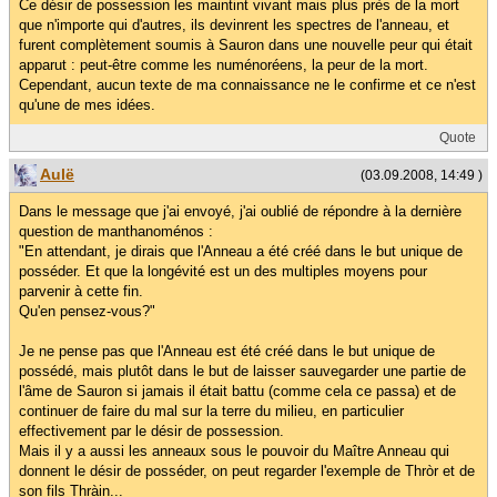
Ce désir de possession les maintint vivant mais plus près de la mort
que n'importe qui d'autres, ils devinrent les spectres de l'anneau, et
furent complètement soumis à Sauron dans une nouvelle peur qui était
apparut : peut-être comme les numénoréens, la peur de la mort.
Cependant, aucun texte de ma connaissance ne le confirme et ce n'est
qu'une de mes idées.
Quote
Aulë
(03.09.2008, 14:49 )
Dans le message que j'ai envoyé, j'ai oublié de répondre à la dernière
question de manthanoménos :
"En attendant, je dirais que l'Anneau a été créé dans le but unique de
posséder. Et que la longévité est un des multiples moyens pour
parvenir à cette fin.
Qu'en pensez-vous?"
Je ne pense pas que l'Anneau est été créé dans le but unique de
possédé, mais plutôt dans le but de laisser sauvegarder une partie de
l'âme de Sauron si jamais il était battu (comme cela ce passa) et de
continuer de faire du mal sur la terre du milieu, en particulier
effectivement par le désir de possession.
Mais il y a aussi les anneaux sous le pouvoir du Maître Anneau qui
donnent le désir de posséder, on peut regarder l'exemple de Thròr et de
son fils Thràin...