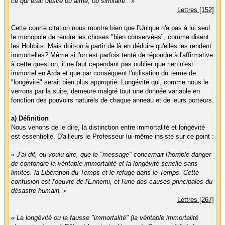
ce qui était désiré ou aimé, ou similaire . »
Lettres [152]
Cette courte citation nous montre bien que l'Unique n'a pas à lui seul
le monopole de rendre les choses "bien conservées", comme disent
les Hobbits. Mais doit-on à partir de là en déduire qu'elles les rendent
immortelles? Même si l'on est parfois tenté de répondre à l'affirmative
à cette question, il ne faut cependant pas oublier que rien n'est
immortel en Arda et que par conséquent l'utilisation du terme de
"longévité" serait bien plus approprié. Longévité qui, comme nous le
verrons par la suite, demeure malgré tout une donnée variable en
fonction des pouvoirs naturels de chaque anneau et de leurs porteurs.
a) Définition
Nous venons de le dire, la distinction entre immortalité et longévité
est essentielle. D'ailleurs le Professeur lui-même insiste sur ce point :
« J'ai dit, ou voulu dire, que le "message" concernait l'horrible danger
de confondre la véritable immortalité et la longévité serielle sans
limites. la Libération du Temps et le refuge dans le Temps. Cette
confusion est l'oeuvre de l'Ennemi, et l'une des causes principales du
désastre humain. »
Lettres [267]
« La longévité ou la fausse "immortalité" (la véritable immortalité