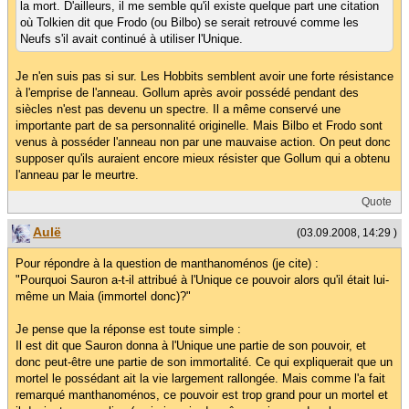
la mort. D'ailleurs, il me semble qu'il existe quelque part une citation
où Tolkien dit que Frodo (ou Bilbo) se serait retrouvé comme les
Neufs s'il avait continué à utiliser l'Unique.
Je n'en suis pas si sur. Les Hobbits semblent avoir une forte résistance
à l'emprise de l'anneau. Gollum après avoir possédé pendant des
siècles n'est pas devenu un spectre. Il a même conservé une
importante part de sa personnalité originelle. Mais Bilbo et Frodo sont
venus à posséder l'anneau non par une mauvaise action. On peut donc
supposer qu'ils auraient encore mieux résister que Gollum qui a obtenu
l'anneau par le meurtre.
Quote
Aulë
(03.09.2008, 14:29 )
Pour répondre à la question de manthanoménos (je cite) :
"Pourquoi Sauron a-t-il attribué à l'Unique ce pouvoir alors qu'il était lui-
même un Maia (immortel donc)?"
Je pense que la réponse est toute simple :
Il est dit que Sauron donna à l'Unique une partie de son pouvoir, et
donc peut-être une partie de son immortalité. Ce qui expliquerait que un
mortel le possédant ait la vie largement rallongée. Mais comme l'a fait
remarqué manthanoménos, ce pouvoir est trop grand pour un mortel et