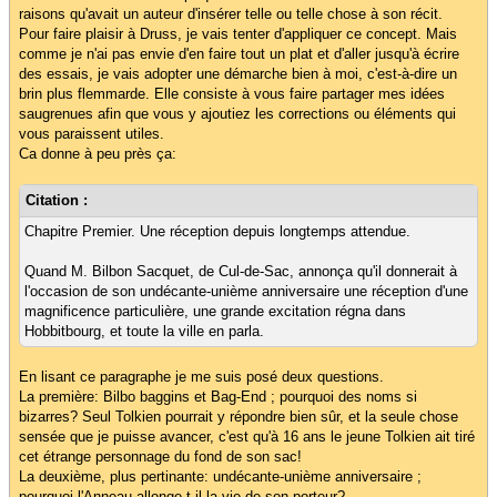
raisons qu'avait un auteur d'insérer telle ou telle chose à son récit.
Pour faire plaisir à Druss, je vais tenter d'appliquer ce concept. Mais
comme je n'ai pas envie d'en faire tout un plat et d'aller jusqu'à écrire
des essais, je vais adopter une démarche bien à moi, c'est-à-dire un
brin plus flemmarde. Elle consiste à vous faire partager mes idées
saugrenues afin que vous y ajoutiez les corrections ou éléments qui
vous paraissent utiles.
Ca donne à peu près ça:
Citation :
Chapitre Premier. Une réception depuis longtemps attendue.
Quand M. Bilbon Sacquet, de Cul-de-Sac, annonça qu'il donnerait à
l'occasion de son undécante-unième anniversaire une réception d'une
magnificence particulière, une grande excitation régna dans
Hobbitbourg, et toute la ville en parla.
En lisant ce paragraphe je me suis posé deux questions.
La première: Bilbo baggins et Bag-End ; pourquoi des noms si
bizarres? Seul Tolkien pourrait y répondre bien sûr, et la seule chose
sensée que je puisse avancer, c'est qu'à 16 ans le jeune Tolkien ait tiré
cet étrange personnage du fond de son sac!
La deuxième, plus pertinante: undécante-unième anniversaire ;
pourquoi l'Anneau allonge-t-il la vie de son porteur?