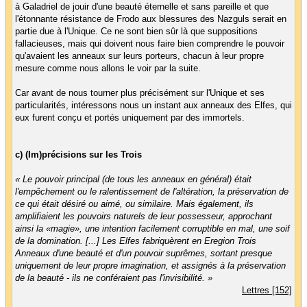
à Galadriel de jouir d'une beauté éternelle et sans pareille et que
l'étonnante résistance de Frodo aux blessures des Nazguls serait en
partie due à l'Unique. Ce ne sont bien sûr là que suppositions
fallacieuses, mais qui doivent nous faire bien comprendre le pouvoir
qu'avaient les anneaux sur leurs porteurs, chacun à leur propre
mesure comme nous allons le voir par la suite.
Car avant de nous tourner plus précisément sur l'Unique et ses
particularités, intéressons nous un instant aux anneaux des Elfes, qui
eux furent conçu et portés uniquement par des immortels.
c) (Im)précisions sur les Trois
« Le pouvoir principal (de tous les anneaux en général) était
l'empêchement ou le ralentissement de l'altération, la préservation de
ce qui était désiré ou aimé, ou similaire. Mais également, ils
amplifiaient les pouvoirs naturels de leur possesseur, approchant
ainsi la «magie», une intention facilement corruptible en mal, une soif
de la domination. [...] Les Elfes fabriquèrent en Eregion Trois
Anneaux d'une beauté et d'un pouvoir suprêmes, sortant presque
uniquement de leur propre imagination, et assignés à la préservation
de la beauté - ils ne conféraient pas l'invisibilité. »
Lettres [152]