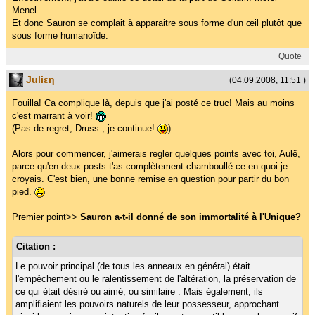
Menel.
Et donc Sauron se complait à apparaitre sous forme d'un œil plutôt que
sous forme humanoïde.
Quote
Juliεη
(04.09.2008, 11:51 )
Fouilla! Ca complique là, depuis que j'ai posté ce truc! Mais au moins
c'est marrant à voir!
(Pas de regret, Druss ; je continue!
)
Alors pour commencer, j'aimerais regler quelques points avec toi, Aulë,
parce qu'en deux posts t'as complètement chamboullé ce en quoi je
croyais. C'est bien, une bonne remise en question pour partir du bon
pied.
Premier point>>
Sauron a-t-il donné de son immortalité à l'Unique?
Citation :
Le pouvoir principal (de tous les anneaux en général) était
l'empêchement ou le ralentissement de l'altération, la préservation de
ce qui était désiré ou aimé, ou similaire . Mais également, ils
amplifiaient les pouvoirs naturels de leur possesseur, approchant