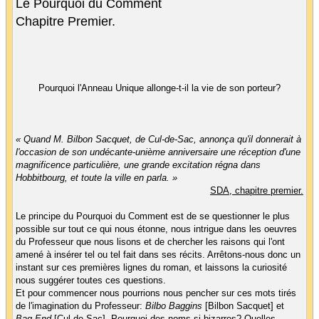
Le Pourquoi du Comment
Chapitre Premier.
Pourquoi l'Anneau Unique allonge-t-il la vie de son porteur?
« Quand M. Bilbon Sacquet, de Cul-de-Sac, annonça qu'il donnerait à
l'occasion de son undécante-unième anniversaire une réception d'une
magnificence particulière, une grande excitation régna dans
Hobbitbourg, et toute la ville en parla. »
SDA, chapitre premier.
Le principe du Pourquoi du Comment est de se questionner le plus
possible sur tout ce qui nous étonne, nous intrigue dans les oeuvres
du Professeur que nous lisons et de chercher les raisons qui l'ont
amené à insérer tel ou tel fait dans ses récits. Arrêtons-nous donc un
instant sur ces premières lignes du roman, et laissons la curiosité
nous suggérer toutes ces questions.
Et pour commencer nous pourrions nous pencher sur ces mots tirés
de l'imagination du Professeur:
Bilbo Baggins
[Bilbon Sacquet] et
Bag-End
[Cul-de-Sac]. Pourquoi des noms si bizarres? Quelles