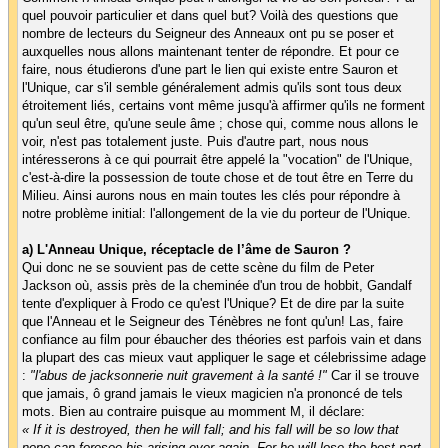
quel pouvoir particulier et dans quel but? Voilà des questions que
nombre de lecteurs du Seigneur des Anneaux ont pu se poser et
auxquelles nous allons maintenant tenter de répondre. Et pour ce
faire, nous étudierons d'une part le lien qui existe entre Sauron et
l'Unique, car s'il semble généralement admis qu'ils sont tous deux
étroitement liés, certains vont même jusqu'à affirmer qu'ils ne forment
qu'un seul être, qu'une seule âme ; chose qui, comme nous allons le
voir, n'est pas totalement juste. Puis d'autre part, nous nous
intéresserons à ce qui pourrait être appelé la "vocation" de l'Unique,
c'est-à-dire la possession de toute chose et de tout être en Terre du
Milieu. Ainsi aurons nous en main toutes les clés pour répondre à
notre problème initial: l'allongement de la vie du porteur de l'Unique.
a) L'Anneau Unique, réceptacle de l’âme de Sauron ?
Qui donc ne se souvient pas de cette scène du film de Peter
Jackson où, assis près de la cheminée d'un trou de hobbit, Gandalf
tente d'expliquer à Frodo ce qu'est l'Unique? Et de dire par la suite
que l'Anneau et le Seigneur des Ténèbres ne font qu'un! Las, faire
confiance au film pour ébaucher des théories est parfois vain et dans
la plupart des cas mieux vaut appliquer le sage et célebrissime adage
:
"l'abus de jacksonnerie nuit gravement à la santé !"
Car il se trouve
que jamais, ô grand jamais le vieux magicien n'a prononcé de tels
mots. Bien au contraire puisque au momment M, il déclare:
« If it is destroyed, then he will fall; and his fall will be so low that
none can foresee his arising ever again. For he will lose the best part