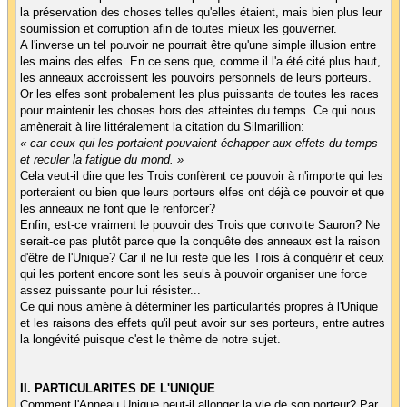
la préservation des choses telles qu'elles étaient, mais bien plus leur
soumission et corruption afin de toutes mieux les gouverner.
A l'inverse un tel pouvoir ne pourrait être qu'une simple illusion entre
les mains des elfes. En ce sens que, comme il l'a été cité plus haut,
les anneaux accroissent les pouvoirs personnels de leurs porteurs.
Or les elfes sont probalement les plus puissants de toutes les races
pour maintenir les choses hors des atteintes du temps. Ce qui nous
amènerait à lire littéralement la citation du Silmarillion:
« car ceux qui les portaient pouvaient échapper aux effets du temps
et reculer la fatigue du mond. »
Cela veut-il dire que les Trois confèrent ce pouvoir à n'importe qui les
porteraient ou bien que leurs porteurs elfes ont déjà ce pouvoir et que
les anneaux ne font que le renforcer?
Enfin, est-ce vraiment le pouvoir des Trois que convoite Sauron? Ne
serait-ce pas plutôt parce que la conquête des anneaux est la raison
d'être de l'Unique? Car il ne lui reste que les Trois à conquérir et ceux
qui les portent encore sont les seuls à pouvoir organiser une force
assez puissante pour lui résister...
Ce qui nous amène à déterminer les particularités propres à l'Unique
et les raisons des effets qu'il peut avoir sur ses porteurs, entre autres
la longévité puisque c'est le thème de notre sujet.
II. PARTICULARITES DE L'UNIQUE
Comment l'Anneau Unique peut-il allonger la vie de son porteur? Par