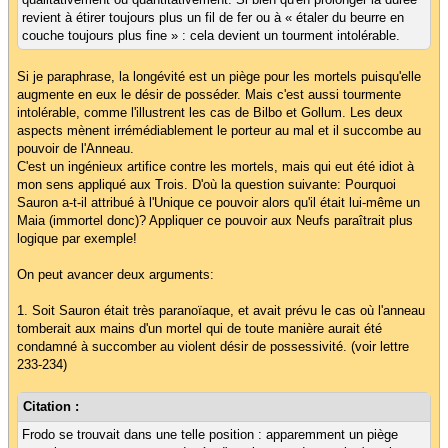
revient à étirer toujours plus un fil de fer ou à « étaler du beurre en
couche toujours plus fine » : cela devient un tourment intolérable.
Si je paraphrase, la longévité est un piège pour les mortels puisqu'elle
augmente en eux le désir de posséder. Mais c'est aussi tourmente
intolérable, comme l'illustrent les cas de Bilbo et Gollum. Les deux
aspects mènent irrémédiablement le porteur au mal et il succombe au
pouvoir de l'Anneau.
C'est un ingénieux artifice contre les mortels, mais qui eut été idiot à
mon sens appliqué aux Trois. D'où la question suivante: Pourquoi
Sauron a-t-il attribué à l'Unique ce pouvoir alors qu'il était lui-même un
Maia (immortel donc)? Appliquer ce pouvoir aux Neufs paraîtrait plus
logique par exemple!
On peut avancer deux arguments:
1. Soit Sauron était très paranoïaque, et avait prévu le cas où l'anneau
tomberait aux mains d'un mortel qui de toute manière aurait été
condamné à succomber au violent désir de possessivité. (voir lettre
233-234)
Citation :
Frodo se trouvait dans une telle position : apparemment un piège