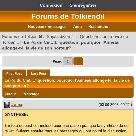
Connexion
S’enregistrer
Forums de Tolkiendil
Nouveaux messages
Aide
Recherche
Forums de Tolkiendil
>
Sujets divers...
>
Questions sur l'œuvre de
Tolkien...
>
Le Pq du Cmt, 1° question: pourquoi l'Anneau
allonge-t-il la vie de son porteur?
Page:
1
»
First Post
Last Post
Le Pq du Cmt, 1° question: pourquoi l'Anneau allonge-t-il la vie de
son porteur?
Auteur
Message
Juliεη
(03.09.2008, 09:22 )
SYNTHESE:
En tête de post est incluse pour une raison pratique la synthèse de ce
sujet. Suivent ensuite tous les messages qui ont nourri la discussion.