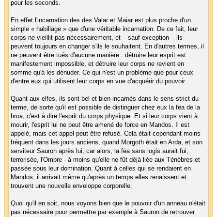
pour les seconds.
En effet l'incarnation des des Valar et Maiar est plus proche d'un
simple « habillage » que d'une véritable incarnation. De ce fait, leur
corps ne vieillit pas nécessairement, et – sauf exception – ils
peuvent toujours en changer s'ils le souhaitent. En d'autres termes, il
ne peuvent être tués d'aucune manière : détruire leur esprit est
manifestement impossible, et détruire leur corps ne revient en
somme qu'à les dénuder. Ce qui n'est un problème que pour ceux
d'entre eux qui utilisent leur corps en vue d'acquérir du pouvoir.
Quant aux elfes, ils sont bel et bien incarnés dans le sens strict du
terme, de sorte qu'il est possible de distinguer chez eux la fëa de la
hroa, c'est à dire l'esprit du corps physique. Et si leur corps vient à
mourir, l'esprit lui ne peut être amené de force en Mandos. Il est
appelé, mais cet appel peut être refusé. Cela était cependant moins
fréquent dans les jours anciens, quand Morgoth était en Arda, et son
serviteur Sauron après lui; car alors, la fëa sans logis aurait fui,
terrorisée, l'Ombre - à moins qu'elle ne fût déjà liée aux Ténèbres et
passée sous leur domination. Quant à celles qui se rendaient en
Mandos, il arrivait même qu'après un temps elles renaissent et
trouvent une nouvelle enveloppe corporelle.
Quoi qu'il en soit, nous voyons bien que le pouvoir d'un anneau n'était
pas nécessaire pour permettre par exemple à Sauron de retrouver