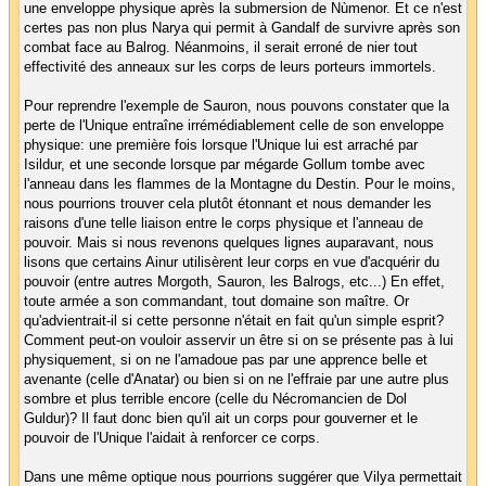
une enveloppe physique après la submersion de Nùmenor. Et ce n'est
certes pas non plus Narya qui permit à Gandalf de survivre après son
combat face au Balrog. Néanmoins, il serait erroné de nier tout
effectivité des anneaux sur les corps de leurs porteurs immortels.
Pour reprendre l'exemple de Sauron, nous pouvons constater que la
perte de l'Unique entraîne irrémédiablement celle de son enveloppe
physique: une première fois lorsque l'Unique lui est arraché par
Isildur, et une seconde lorsque par mégarde Gollum tombe avec
l'anneau dans les flammes de la Montagne du Destin. Pour le moins,
nous pourrions trouver cela plutôt étonnant et nous demander les
raisons d'une telle liaison entre le corps physique et l'anneau de
pouvoir. Mais si nous revenons quelques lignes auparavant, nous
lisons que certains Ainur utilisèrent leur corps en vue d'acquérir du
pouvoir (entre autres Morgoth, Sauron, les Balrogs, etc...) En effet,
toute armée a son commandant, tout domaine son maître. Or
qu'advientrait-il si cette personne n'était en fait qu'un simple esprit?
Comment peut-on vouloir asservir un être si on se présente pas à lui
physiquement, si on ne l'amadoue pas par une apprence belle et
avenante (celle d'Anatar) ou bien si on ne l'effraie par une autre plus
sombre et plus terrible encore (celle du Nécromancien de Dol
Guldur)? Il faut donc bien qu'il ait un corps pour gouverner et le
pouvoir de l'Unique l'aidait à renforcer ce corps.
Dans une même optique nous pourrions suggérer que Vilya permettait