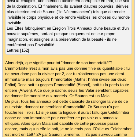
ainsi la «magie», une intention facilement corruptible en mal, une soif
de la domination. Et finalement, ils avaient d'autres pouvoirs, dérivés
plus directement de Sauron ("le Nécromancien") tels que de rendre
invisible le corps physique et de rendre visibles les choses du monde
invisible.
Les Elfes fabriquèrent en Eregion Trois Anneaux d'une beauté et d'un
pouvoir suprêmes, sortant presque uniquement de leur propre
imagination, et assignés à la préservation de la beauté - ils ne
conféraient pas l'invisibilité.
Lettres [152]
Alors déjà, que signifie pour toi "donner de son immortalité"?
L'immortalité n'est à mon avis pas une donnée finie ou quantifiable ; tu
ne peux donc pas la diviser par 2, car tu n'obtiendras pas une demi-
immortalité mais toujours l'immortalité (Maths: l'infini divisé par deux =
l'infini) Donc soit tu gagnes l'immortalité (Elrond), soit tu la perds toute
entière (Arwen). A ce que je sache, seuls les Valar semblent capables
de donner l'immortalité aux mortels. Or Sauron est un Maia.
De plus, tous les anneaux ont cette capacité de rallonger la vie de ce
qui existe, donnant un semblant d'immortalité. Or Sauron n'a pas
touché les Trois. Et si je suis ta logique, il aurait fallu que Celebrimbor
donne de son immortalité pour conférer ce pouvoir aux anneaux
elfiques. Alors qu'un Maia soit capable de cette prouesse passe
encore, mais qu'un elfe le soit, je ne le crois pas. D'ailleurs Celebrimbor
est mort en 1697 2A par Sauron lui-même. Il n'a pas survécu comme