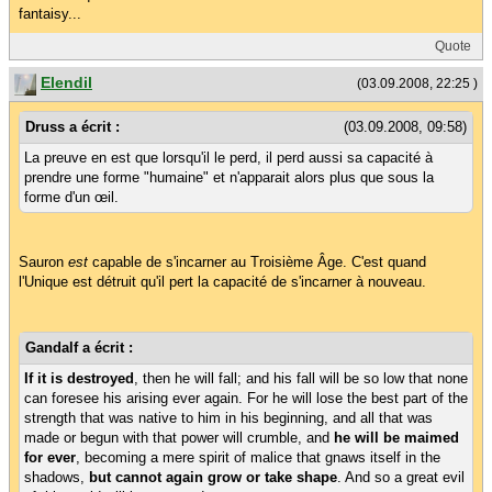
fantaisy...
Quote
Elendil
(03.09.2008, 22:25 )
Druss a écrit :
(03.09.2008, 09:58)
La preuve en est que lorsqu'il le perd, il perd aussi sa capacité à
prendre une forme "humaine" et n'apparait alors plus que sous la
forme d'un œil.
Sauron
est
capable de s'incarner au Troisième Âge. C'est quand
l'Unique est détruit qu'il pert la capacité de s'incarner à nouveau.
Gandalf a écrit :
If it is destroyed
, then he will fall; and his fall will be so low that none
can foresee his arising ever again. For he will lose the best part of the
strength that was native to him in his beginning, and all that was
made or begun with that power will crumble, and
he will be maimed
for ever
, becoming a mere spirit of malice that gnaws itself in the
shadows,
but cannot again grow or take shape
. And so a great evil