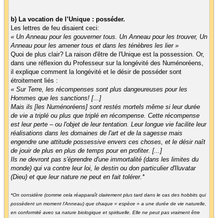
b) La vocation de l’Unique : posséder.
Les lettres de feu disaient ceci:
« Un Anneau pour les gouverner tous. Un Anneau pour les trouver, Un
Anneau pour les amener tous et dans les ténèbres les lier »
Quoi de plus clair? La raison d'être de l'Unique est la possession. Or,
dans une réflexion du Professeur sur la longévité des Numénoréens,
il explique comment la longévité et le désir de posséder sont
étroitement liés :
« Sur Terre, les récompenses sont plus dangeureuses pour les
Hommes que les sanctions! [...]
Mais ils [les Numénoréens] sont restés mortels même si leur durée
de vie a triplé ou plus que triplé en récompense. Cette récompense
est leur perte – ou l'objet de leur tentation. Leur longue vie facilite leur
réalisations dans les domaines de l'art et de la sagesse mais
engendre une attitude possessive envers ces choses, et le désir naît
de jouir de plus en plus de temps pour en profiter. [...]
Ils ne devront pas s'éprendre d'une immortalité (dans les limites du
monde) qui va contre leur loi, le destin ou don particulier d'Iluvatar
(Dieu) et que leur nature ne peut en fait tolérer.*
*On considère (comme cela réapparaît clairement plus tard dans le cas des hobbits qui
possèdent un moment l'Anneau) que chaque « espèce » a une durée de vie naturelle,
en conformité avec sa nature biologique et spirituelle. Elle ne peut pas vraiment être