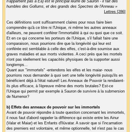
n'appartient pas à Eä) est le principal leurre de Sauron - il fait des
humbles des Gollums, et des grands des Spectres de l'Anneau »
Lettres [286]
Ces définitions sont suffisamment claires pour nous faire bien
comprendre qu'à ce titre ni l'Unique, ni même les autres anneaux
d'ailleurs, ne peuvent conférer l'immortalité à qui ou quoi que ce soit.
Et en ce qui concerne les porteurs de l'Unique, s'il fallait faire une
comparaison, nous pourrions dire que la longévité qui leur est
conférée est semblable à celle des elfes, c'est-à-dire soumise aux
graves maladies et aux morts violentes. A ceci près que les mortels
n'ont pas réellement les capacités physiques de la supporter aussi
longtemps...
Quant aux "immortels" -entendons les elfes et les maiar- nous
pourrions nous demander à quoi sert une telle longévité puisqu'ils en
bénéficient déjà à l'état naturel! Les Anneaux de Pouvoir la rendaient-
ils plus efficace, à l'épreuve même des morts brutales? Est-ce
l'Unique qui permit par exemple à Sauron de survivre à la submersion
de Numenor?
b) Effets des anneaux de pouvoir sur les immortels
Avant de pouvoir répondre à toute question concernant les immortels,
il nous faut d'abord rappeler la différence qui existe entre les Ainur
(Valar et Maiar) et les Enfants d'Ilúvatar. A savoir que si l'incarnation
des premiers est volontaire, et même optionnelle, tel n'est pas le cas