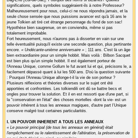
significations, quels symboles suggéraient-ils à notre Professeur?
Malheureusement pour nous, celui-ci ne nous répondra jamais, et la
seule chose sensée que nous puissions avancer est qu'à 16 ans le
jeune Tolkien ait tiré cet étrange personnage du fond de son sac!
Hypothèse bien saugrenue, on en conviendra, même si pas
totalement improbable.
Fort heureusement, nous n'aurons pas à disserter en vain sur une
telle éventualité puisqu'il existe une seconde question, plus pertinante
encore.
« Undécante-unième anniversaire »
; 111 ans. C'est là un âge
bien extraordianire pour un simple hobbit. Mais voilà : Bilbon Sacquet
est bien plus qu'un simple hobbit. Il est également porteur de
l'Anneau Unique, comme Gollum le fut avant lui et qui, précisons le, a
facilement dépassé quant à lui les 500 ans. D'où la question suivante
: Pourquoi l'Anneau Unique allonge-t-il la vie de son porteur ?
Plusieurs réflexions et théories diverses sur le sujet ont été
apportées et confrontées. Les tolkiendili ont dû se battre becs et
ongles pour trouver la solution. Et il en est ressorti que d'une part, si
la "conservation en l'état" des choses mortelles -dont la vie- est un
pouvoir inhérent à tous les anneaux magiques, d'autre part l’Unique
conserve malgré tout certaines particularités.
I. UN POUVOIR INHERENT A TOUS LES ANNEAUX
« Le pouvoir principal (de tous les anneaux en général) était
l'empêchement ou le ralentissement de l'altération, la préservation de