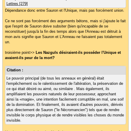
Lettres [279]
Dépendance donc entre Sauron et l'Unique, mais pas forcément union.
Ce ne sont pas forcément des arguments bétons, mais si j'ajoute le fait
que l'esprit de Sauron doive subsiter (bien qu'incapable de se
reconstituer) jusqu'à la fin des temps alors que l'Anneau est détruit à
mon avis signifie que Sauron et L'Anneau ne faisaient pas totalement
un.
troisième point>>
Les Nazguls désiraient-ils posséder l'Unique et
avaient-ils peur de la mort?
Citation :
Le pouvoir principal (de tous les anneaux en général) était
l'empêchement ou le ralentissement de l'altération, la préservation de
ce qui était désiré ou aimé, ou similaire . Mais également, ils
amplifiaient les pouvoirs naturels de leur possesseur, approchant
ainsi la «magie», une intention facilement corruptible en mal, une soif
de la domination. Et finalement, ils avaient d'autres pouvoirs, dérivés
plus directement de Sauron ("le Nécromancien") tels que de rendre
invisible le corps physique et de rendre visibles les choses du monde
invisible.