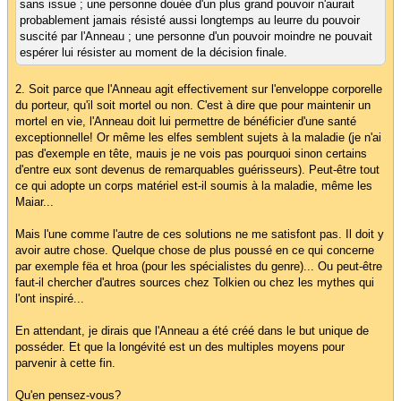
sans issue ; une personne douée d'un plus grand pouvoir n'aurait
probablement jamais résisté aussi longtemps au leurre du pouvoir
suscité par l'Anneau ; une personne d'un pouvoir moindre ne pouvait
espérer lui résister au moment de la décision finale.
2. Soit parce que l'Anneau agit effectivement sur l'enveloppe corporelle
du porteur, qu'il soit mortel ou non. C'est à dire que pour maintenir un
mortel en vie, l'Anneau doit lui permettre de bénéficier d'une santé
exceptionnelle! Or même les elfes semblent sujets à la maladie (je n'ai
pas d'exemple en tête, mauis je ne vois pas pourquoi sinon certains
d'entre eux sont devenus de remarquables guérisseurs). Peut-être tout
ce qui adopte un corps matériel est-il soumis à la maladie, même les
Maiar...
Mais l'une comme l'autre de ces solutions ne me satisfont pas. Il doit y
avoir autre chose. Quelque chose de plus poussé en ce qui concerne
par exemple fëa et hroa (pour les spécialistes du genre)... Ou peut-être
faut-il chercher d'autres sources chez Tolkien ou chez les mythes qui
l'ont inspiré...
En attendant, je dirais que l'Anneau a été créé dans le but unique de
posséder. Et que la longévité est un des multiples moyens pour
parvenir à cette fin.
Qu'en pensez-vous?