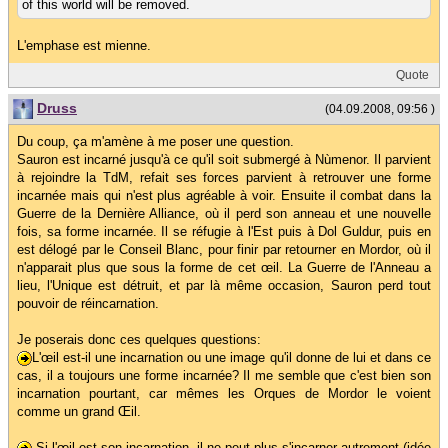
of this world will be removed.
L'emphase est mienne.
Quote
Druss
(04.09.2008, 09:56 )
Du coup, ça m'amène à me poser une question.
Sauron est incarné jusqu'à ce qu'il soit submergé à Nùmenor. Il parvient
à rejoindre la TdM, refait ses forces parvient à retrouver une forme
incarnée mais qui n'est plus agréable à voir. Ensuite il combat dans la
Guerre de la Dernière Alliance, où il perd son anneau et une nouvelle
fois, sa forme incarnée. Il se réfugie à l'Est puis à Dol Guldur, puis en
est délogé par le Conseil Blanc, pour finir par retourner en Mordor, où il
n'apparait plus que sous la forme de cet œil. La Guerre de l'Anneau a
lieu, l'Unique est détruit, et par là même occasion, Sauron perd tout
pouvoir de réincarnation.
Je poserais donc ces quelques questions:
L'œil est-il une incarnation ou une image qu'il donne de lui et dans ce
cas, il a toujours une forme incarnée? Il me semble que c'est bien son
incarnation pourtant, car mêmes les Orques de Mordor le voient
comme un grand Œil.
Si l'œil est son incarnation, il ne peut plus s'incarner autrement (idée