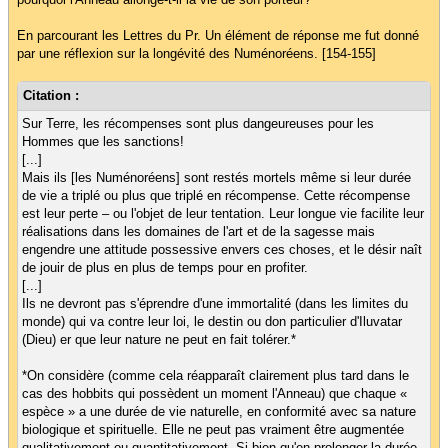
En parcourant les Lettres du Pr. Un élément de réponse me fut donné
par une réflexion sur la longévité des Numénoréens. [154-155]
Citation :
Sur Terre, les récompenses sont plus dangeureuses pour les
Hommes que les sanctions!
[...]
Mais ils [les Numénoréens] sont restés mortels même si leur durée
de vie a triplé ou plus que triplé en récompense. Cette récompense
est leur perte – ou l'objet de leur tentation. Leur longue vie facilite leur
réalisations dans les domaines de l'art et de la sagesse mais
engendre une attitude possessive envers ces choses, et le désir naît
de jouir de plus en plus de temps pour en profiter.
[...]
Ils ne devront pas s'éprendre d'une immortalité (dans les limites du
monde) qui va contre leur loi, le destin ou don particulier d'Iluvatar
(Dieu) er que leur nature ne peut en fait tolérer.*
*On considère (comme cela réapparaît clairement plus tard dans le
cas des hobbits qui possèdent un moment l'Anneau) que chaque «
espèce » a une durée de vie naturelle, en conformité avec sa nature
biologique et spirituelle. Elle ne peut pas vraiment être augmentée
qualitativement ou quantitativement. Si bien qu'en prolonger la durée