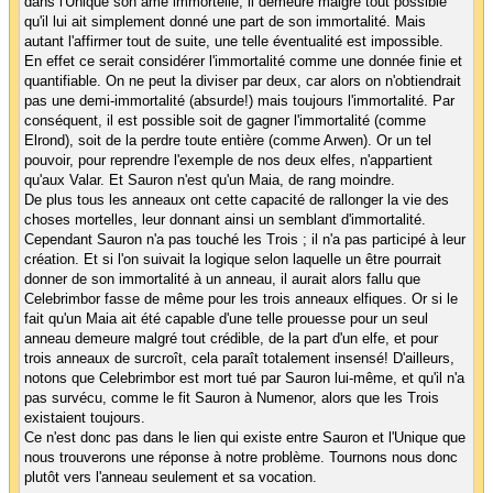
dans l'Unique son âme immortelle, il demeure malgré tout possible
qu'il lui ait simplement donné une part de son immortalité. Mais
autant l'affirmer tout de suite, une telle éventualité est impossible.
En effet ce serait considérer l'immortalité comme une donnée finie et
quantifiable. On ne peut la diviser par deux, car alors on n'obtiendrait
pas une demi-immortalité (absurde!) mais toujours l'immortalité. Par
conséquent, il est possible soit de gagner l'immortalité (comme
Elrond), soit de la perdre toute entière (comme Arwen). Or un tel
pouvoir, pour reprendre l'exemple de nos deux elfes, n'appartient
qu'aux Valar. Et Sauron n'est qu'un Maia, de rang moindre.
De plus tous les anneaux ont cette capacité de rallonger la vie des
choses mortelles, leur donnant ainsi un semblant d'immortalité.
Cependant Sauron n'a pas touché les Trois ; il n'a pas participé à leur
création. Et si l'on suivait la logique selon laquelle un être pourrait
donner de son immortalité à un anneau, il aurait alors fallu que
Celebrimbor fasse de même pour les trois anneaux elfiques. Or si le
fait qu'un Maia ait été capable d'une telle prouesse pour un seul
anneau demeure malgré tout crédible, de la part d'un elfe, et pour
trois anneaux de surcroît, cela paraît totalement insensé! D'ailleurs,
notons que Celebrimbor est mort tué par Sauron lui-même, et qu'il n'a
pas survécu, comme le fit Sauron à Numenor, alors que les Trois
existaient toujours.
Ce n'est donc pas dans le lien qui existe entre Sauron et l'Unique que
nous trouverons une réponse à notre problème. Tournons nous donc
plutôt vers l'anneau seulement et sa vocation.