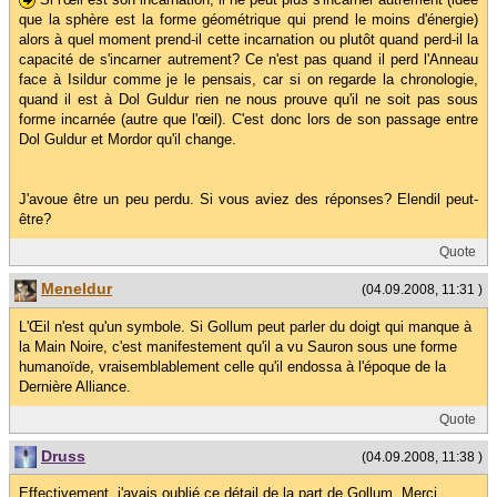
que la sphère est la forme géométrique qui prend le moins d'énergie)
alors à quel moment prend-il cette incarnation ou plutôt quand perd-il la
capacité de s'incarner autrement? Ce n'est pas quand il perd l'Anneau
face à Isildur comme je le pensais, car si on regarde la chronologie,
quand il est à Dol Guldur rien ne nous prouve qu'il ne soit pas sous
forme incarnée (autre que l'œil). C'est donc lors de son passage entre
Dol Guldur et Mordor qu'il change.
J'avoue être un peu perdu. Si vous aviez des réponses? Elendil peut-
être?
Quote
Meneldur
(04.09.2008, 11:31 )
L'Œil n'est qu'un symbole. Si Gollum peut parler du doigt qui manque à
la Main Noire, c'est manifestement qu'il a vu Sauron sous une forme
humanoïde, vraisemblablement celle qu'il endossa à l'époque de la
Dernière Alliance.
Quote
Druss
(04.09.2008, 11:38 )
Effectivement, j'avais oublié ce détail de la part de Gollum. Merci