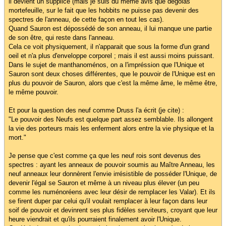
il devient un supplice (mais je suis du même avis que degolas
mortefeuille, sur le fait que les hobbits ne puisse pas devenir des
spectres de l'anneau, de cette façon en tout les cas).
Quand Sauron est dépossédé de son anneau, il lui manque une partie
de son être, qui reste dans l'anneau.
Cela ce voit physiquement, il n'apparait que sous la forme d'un grand
oeil et n'a plus d'enveloppe corporel ; mais il est aussi moins puissant.
Dans le sujet de manthanoménos, on a l'impréssion que l'Unique et
Sauron sont deux choses différentes, que le pouvoir de l'Unique est en
plus du pouvoir de Sauron, alors que c'est la même âme, le même être,
le même pouvoir.
Et pour la question des neuf comme Druss l'a écrit (je cite) :
"Le pouvoir des Neufs est quelque part assez semblable. Ils allongent
la vie des porteurs mais les enferment alors entre la vie physique et la
mort."
Je pense que c'est comme ça que les neuf rois sont devenus des
spectres : ayant les anneaux de pouvoir soumis au Maître Anneau, les
neuf anneaux leur donnèrent l'envie irrésistible de posséder l'Unique, de
devenir l'égal se Sauron et même à un niveau plus élever (un peu
comme les numénoréens avec leur désir de remplacer les Valar). Et ils
se firent duper par celui qu'il voulait remplacer à leur façon dans leur
soif de pouvoir et devinrent ses plus fidèles serviteurs, croyant que leur
heure viendrait et qu'ils pourraient finalement avoir l'Unique.