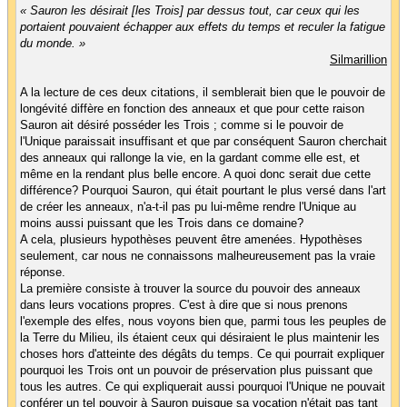
« Sauron les désirait [les Trois] par dessus tout, car ceux qui les
portaient pouvaient échapper aux effets du temps et reculer la fatigue
du monde. »
Silmarillion
A la lecture de ces deux citations, il semblerait bien que le pouvoir de
longévité diffère en fonction des anneaux et que pour cette raison
Sauron ait désiré posséder les Trois ; comme si le pouvoir de
l'Unique paraissait insuffisant et que par conséquent Sauron cherchait
des anneaux qui rallonge la vie, en la gardant comme elle est, et
même en la rendant plus belle encore. A quoi donc serait due cette
différence? Pourquoi Sauron, qui était pourtant le plus versé dans l'art
de créer les anneaux, n'a-t-il pas pu lui-même rendre l'Unique au
moins aussi puissant que les Trois dans ce domaine?
A cela, plusieurs hypothèses peuvent être amenées. Hypothèses
seulement, car nous ne connaissons malheureusement pas la vraie
réponse.
La première consiste à trouver la source du pouvoir des anneaux
dans leurs vocations propres. C'est à dire que si nous prenons
l'exemple des elfes, nous voyons bien que, parmi tous les peuples de
la Terre du Milieu, ils étaient ceux qui désiraient le plus maintenir les
choses hors d'atteinte des dégâts du temps. Ce qui pourrait expliquer
pourquoi les Trois ont un pouvoir de préservation plus puissant que
tous les autres. Ce qui expliquerait aussi pourquoi l'Unique ne pouvait
conférer un tel pouvoir à Sauron puisque sa vocation n'était pas tant