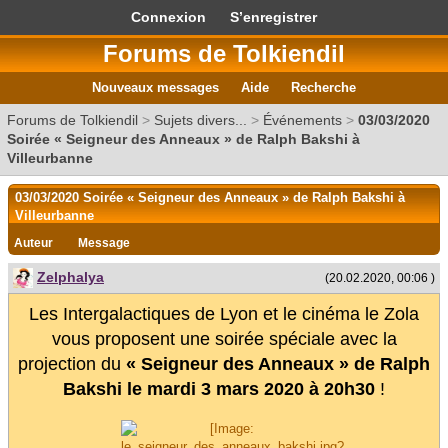
Connexion
S’enregistrer
Forums de Tolkiendil
Nouveaux messages
Aide
Recherche
Forums de Tolkiendil
>
Sujets divers...
>
Événements
>
03/03/2020
Soirée « Seigneur des Anneaux » de Ralph Bakshi à
Villeurbanne
03/03/2020 Soirée « Seigneur des Anneaux » de Ralph Bakshi à
Villeurbanne
Auteur
Message
Zelphalya
(20.02.2020, 00:06 )
Les Intergalactiques de Lyon et le cinéma le Zola
vous proposent une soirée spéciale avec la
projection du
« Seigneur des Anneaux » de Ralph
Bakshi le mardi 3 mars 2020 à 20h30
!