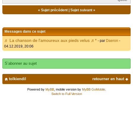
«
Sujet précédent
|
Sujet suivant
»
Messages dans ce sujet
♬ La chanson de l'amoureux aux pieds velus ♬*
- par
Daeron
-
04.12.2019, 20:06
S’abonner au sujet
tolkiendil
retourner en haut
Powered by
MyBB
, mobile version by
MyBB GoMobile
.
Switch to Full Version