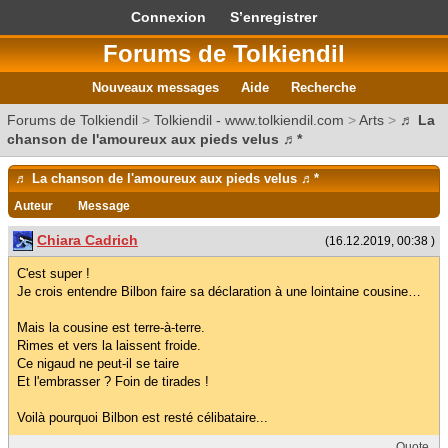
Connexion
S’enregistrer
Forums de Tolkiendil
Nouveaux messages
Aide
Recherche
Forums de Tolkiendil
>
Tolkiendil - www.tolkiendil.com
>
Arts
>
♬ La
chanson de l'amoureux aux pieds velus ♬*
♬ La chanson de l'amoureux aux pieds velus ♬*
Auteur
Message
Chiara Cadrich
(16.12.2019, 00:38 )
C'est super !
Je crois entendre Bilbon faire sa déclaration à une lointaine cousine…
Mais la cousine est terre-à-terre.
Rimes et vers la laissent froide.
Ce nigaud ne peut-il se taire
Et l'embrasser ? Foin de tirades !
Voilà pourquoi Bilbon est resté célibataire...
Quote