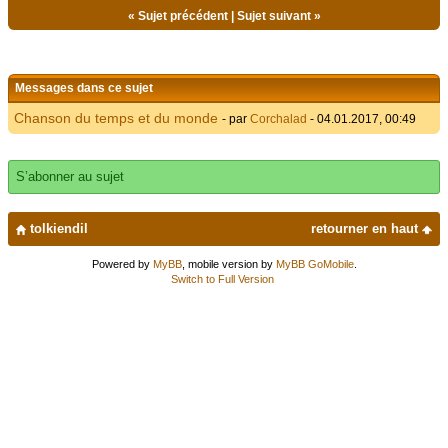
«
Sujet précédent
|
Sujet suivant
»
Messages dans ce sujet
Chanson du temps et du monde
- par
Corchalad
- 04.01.2017, 00:49
S’abonner au sujet
tolkiendil
retourner en haut
Powered by
MyBB
, mobile version by
MyBB GoMobile
.
Switch to Full Version