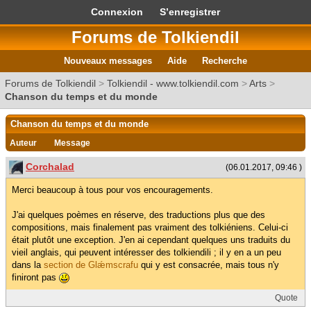
Connexion
S’enregistrer
Forums de Tolkiendil
Nouveaux messages
Aide
Recherche
Forums de Tolkiendil
>
Tolkiendil - www.tolkiendil.com
>
Arts
>
Chanson du temps et du monde
Chanson du temps et du monde
Auteur
Message
Corchalad
(06.01.2017, 09:46 )
Merci beaucoup à tous pour vos encouragements.
J'ai quelques poèmes en réserve, des traductions plus que des
compositions, mais finalement pas vraiment des tolkiéniens. Celui-ci
était plutôt une exception. J'en ai cependant quelques uns traduits du
vieil anglais, qui peuvent intéresser des tolkiendili ; il y en a un peu
dans la
section de Glǽmscrafu
qui y est consacrée, mais tous n'y
finiront pas
Quote