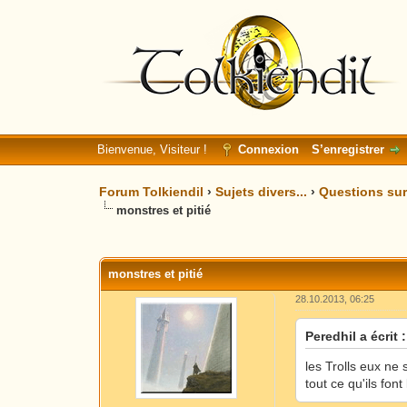
Bienvenue, Visiteur !
Connexion
S’enregistrer
Forum Tolkiendil
›
Sujets divers...
›
Questions sur 
monstres et pitié
Moyenne : 0 (0 vote(s))
1
2
3
4
5
monstres et pitié
28.10.2013, 06:25
Peredhil a écrit :
les Trolls eux ne
tout ce qu'ils font