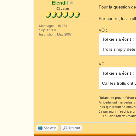
Elendil
Pour la question de
Ciryatan
Par contre, les Tro
Messages : 15 787
VO :
Sujets : 391
Inscription : May 2007
Tolkien a écrit :
Trolls simply det
VF :
Tolkien a écrit :
Car les trolls ont
Rollant est proz e Oliver
Ambedui unt merveillus v
Puis que il sunt as cheva
Ja pur murir n’eschiverunt
—
La Chanson de Rolan
Site web
Trouver