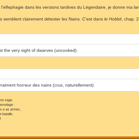
 l'elfephagie dans les versions tardives du Légendaire, je donne ma lang
lls semblent clairement détester les Nains. C'est dans
le Hobbit
, chap. 2
est the very sight of dwarves (uncooked).
 vraiment horreur des nains (crus, naturellement).
 est sage.
asselage :
ls e as armes,
 bataille.
d