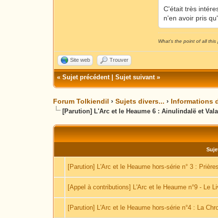
C'était très intér
n'en avoir pris q
What's the point of all this 
Site web
Trouver
«
Sujet précédent
|
Sujet suivant
»
Forum Tolkiendil
›
Sujets divers...
›
Informations d
[Parution] L'Arc et le Heaume 6 : Ainulindalë et Val
Suje
[Parution] L'Arc et le Heaume hors-série n° 3 : Prière
[Appel à contributions] L'Arc et le Heaume n°9 - Le 
[Parution] L'Arc et le Heaume hors-série n°4 : La Ch