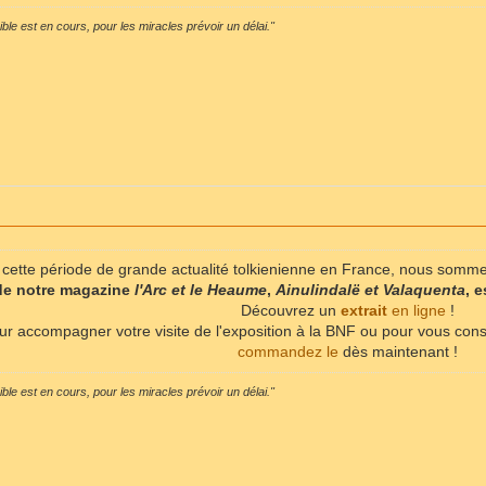
sible est en cours, pour les miracles prévoir un délai."
 cette période de grande actualité tolkienienne en France, nous som
de notre magazine
l'Arc et le Heaume
,
Ainulindalë et Valaquenta
, 
Découvrez un
extrait
en ligne
!
ur accompagner votre visite de l'exposition à la BNF ou pour vous cons
commandez le
dès maintenant !
sible est en cours, pour les miracles prévoir un délai."