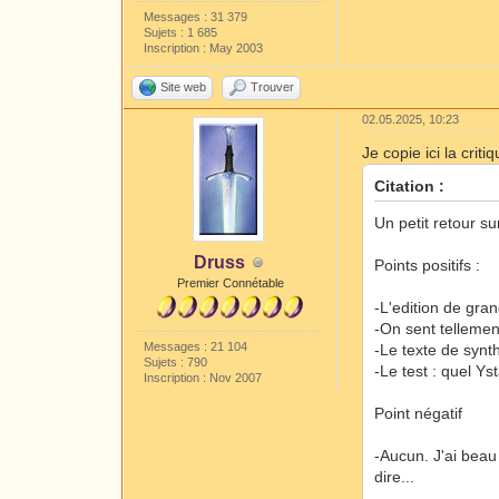
Messages : 31 379
Sujets : 1 685
Inscription : May 2003
Site web
Trouver
02.05.2025, 10:23
Je copie ici la crit
Citation :
Un petit retour s
Druss
Points positifs :
Premier Connétable
-L'edition de gran
-On sent tellement
Messages : 21 104
-Le texte de synth
Sujets : 790
-Le test : quel Ys
Inscription : Nov 2007
Point négatif
-Aucun. J'ai beau
dire...