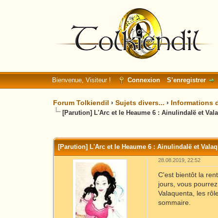
Bienvenue, Visiteur !
Connexion
S’enregistrer
Forum Tolkiendil
›
Sujets divers...
›
Informations d
[Parution] L'Arc et le Heaume 6 : Ainulindalë et Val
Moyenne : 0 (0 vote(s))
1
2
3
4
5
[Parution] L'Arc et le Heaume 6 : Ainulindalë et Vala
28.08.2019, 22:52
C'est bientôt la re
jours, vous pourrez
Valaquenta, les rôl
sommaire.