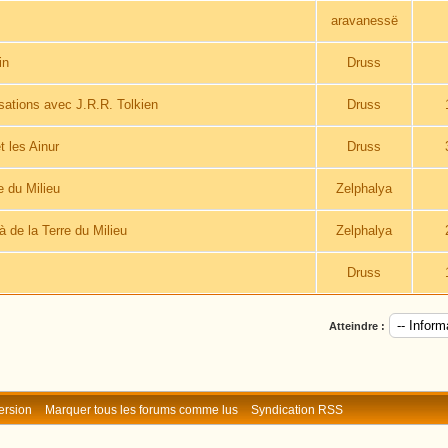
aravanessë
in
Druss
rsations avec J.R.R. Tolkien
Druss
t les Ainur
Druss
e du Milieu
Zelphalya
à de la Terre du Milieu
Zelphalya
Druss
Atteindre :
ersion
Marquer tous les forums comme lus
Syndication RSS