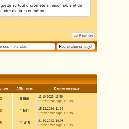
grette surtout d'avoir été si raisonnable et de
 prendre d'autres numéros
Répondre
onses
Affichages
Dernier message
11.10.2025, 11:58
3
6 656
Dernier message
:
Druss
15.12.2024, 11:29
0
1 541
Dernier message
:
Druss
21.10.2023, 19:08
5
11 415
Dernier message
:
Druss