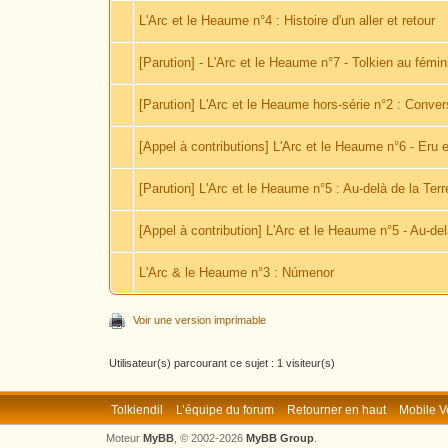
L'Arc et le Heaume n°4 : Histoire d'un aller et retour
[Parution] - L'Arc et le Heaume n°7 - Tolkien au fémin
[Parution] L'Arc et le Heaume hors-série n°2 : Conve
[Appel à contributions] L'Arc et le Heaume n°6 - Eru e
[Parution] L'Arc et le Heaume n°5 : Au-delà de la Terr
[Appel à contribution] L'Arc et le Heaume n°5 - Au-del
L'Arc & le Heaume n°3 : Númenor
Voir une version imprimable
Utilisateur(s) parcourant ce sujet : 1 visiteur(s)
Tolkiendil
L’équipe du forum
Retourner en haut
Mobile V
Moteur
MyBB
, © 2002-2026
MyBB Group
.