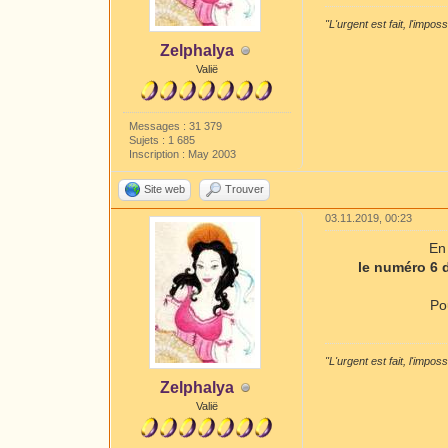
"L'urgent est fait, l'impos
Zelphalya
Valië
Messages : 31 379
Sujets : 1 685
Inscription : May 2003
Site web
Trouver
03.11.2019, 00:23
En
le numéro 6 
Po
"L'urgent est fait, l'impos
Zelphalya
Valië