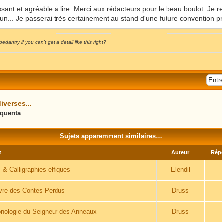
essant et agréable à lire. Merci aux rédacteurs pour le beau boulot. Je re
u'un... Je passerai très certainement au stand d'une future convention
pedantry if you can't get a detail like this right?
iverses...
aquenta
Sujets apparemment similaires…
t
Auteur
Rép
s & Calligraphies elfiques
Elendil
Livre des Contes Perdus
Druss
ronologie du Seigneur des Anneaux
Druss