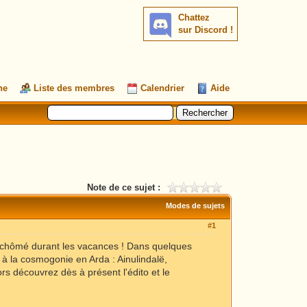
Chattez
sur Discord !
he
Liste des membres
Calendrier
Aide
Note de ce sujet :
Modes de sujets
#1
as chômé durant les vacances ! Dans quelques
is à la cosmogonie en Arda : Ainulindalë,
ors découvrez dès à présent l'édito et le