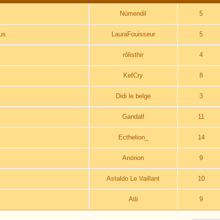
Númendil
5
ous
LauraFouisseur
5
rôlisthir
4
KefCry
8
Didi le belge
3
Gandalf
11
Ecthelion_
14
Anórion
9
Astaldo Le Vaillant
10
Atli
9