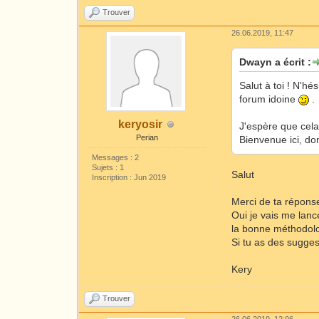
Trouver
26.06.2019, 11:47
Dwayn a écrit :
Salut à toi ! N'hés
forum idoine
.
keryosir
J'espère que cela
Perian
Bienvenue ici, d
Messages : 2
Sujets : 1
Salut
Inscription : Jun 2019
Merci de ta répons
Oui je vais me lance
la bonne méthodolo
Si tu as des sugges
Kery
Trouver