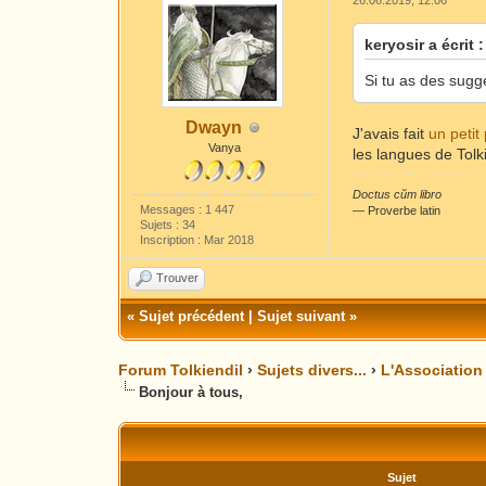
26.06.2019, 12:06
keryosir a écrit :
Si tu as des sugg
Dwayn
J'avais fait
un petit
Vanya
les langues de Tol
Doctus cŭm libro
Messages : 1 447
― Proverbe latin
Sujets : 34
Inscription : Mar 2018
Trouver
«
Sujet précédent
|
Sujet suivant
»
Forum Tolkiendil
›
Sujets divers...
›
L'Association
Bonjour à tous,
Sujet