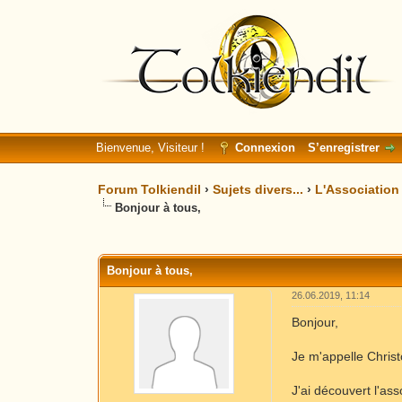
Bienvenue, Visiteur !
Connexion
S’enregistrer
Forum Tolkiendil
›
Sujets divers...
›
L'Association
Bonjour à tous,
Moyenne : 0 (0 vote(s))
1
2
3
4
5
Bonjour à tous,
26.06.2019, 11:14
Bonjour,
Je m'appelle Christ
J'ai découvert l'as