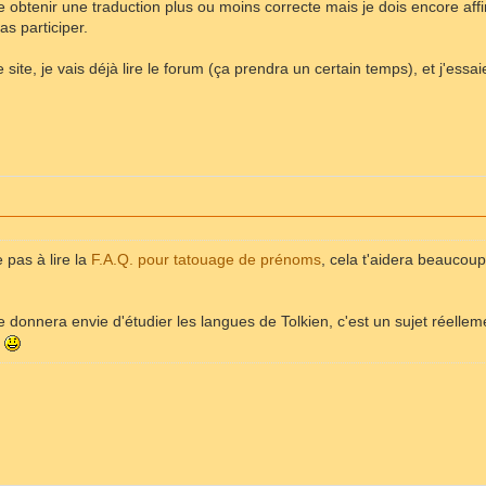
btenir une traduction plus ou moins correcte mais je dois encore affin
s participer.
e site, je vais déjà lire le forum (ça prendra un certain temps), et j'essai
e pas à lire la
F.A.Q. pour tatouage de prénoms
, cela t'aidera beaucou
e donnera envie d'étudier les langues de Tolkien, c'est un sujet réellem
c