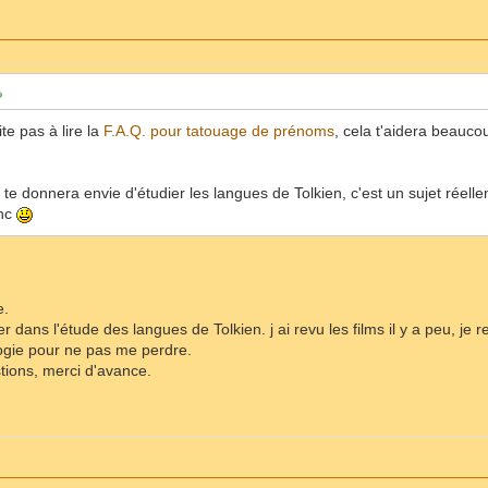
ite pas à lire la
F.A.Q. pour tatouage de prénoms
, cela t'aidera beauco
 te donnera envie d'étudier les langues de Tolkien, c'est un sujet réell
onc
e.
r dans l'étude des langues de Tolkien. j ai revu les films il y a peu, je rel
gie pour ne pas me perdre.
tions, merci d'avance.