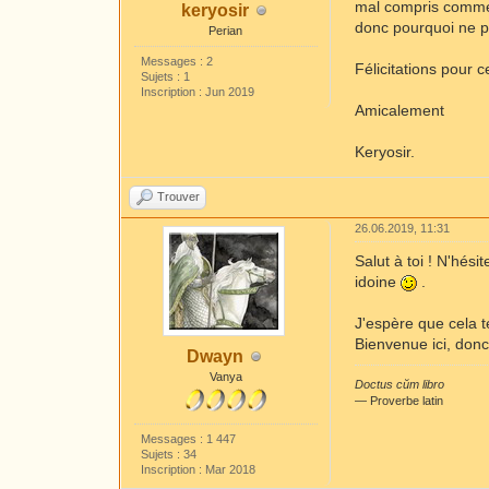
mal compris comme o
keryosir
donc pourquoi ne pa
Perian
Messages : 2
Félicitations pour c
Sujets : 1
Inscription : Jun 2019
Amicalement
Keryosir.
Trouver
26.06.2019, 11:31
Salut à toi ! N'hésit
idoine
.
J'espère que cela t
Bienvenue ici, don
Dwayn
Vanya
Doctus cŭm libro
― Proverbe latin
Messages : 1 447
Sujets : 34
Inscription : Mar 2018