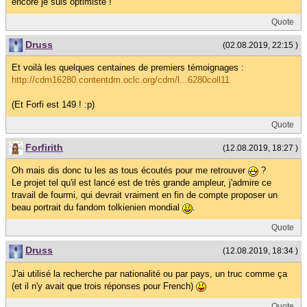
encore je suis optimiste !
Quote
Druss
(02.08.2019, 22:15 )
Et voilà les quelques centaines de premiers témoignages :
http://cdm16280.contentdm.oclc.org/cdm/l...6280coll11
(Et Forfi est 149 ! :p)
Quote
Forfirith
(12.08.2019, 18:27 )
Oh mais dis donc tu les as tous écoutés pour me retrouver
?
Le projet tel qu'il est lancé est de très grande ampleur, j'admire ce
travail de fourmi, qui devrait vraiment en fin de compte proposer un
beau portrait du fandom tolkienien mondial
.
Quote
Druss
(12.08.2019, 18:34 )
J'ai utilisé la recherche par nationalité ou par pays, un truc comme ça
(et il n'y avait que trois réponses pour French)
Quote