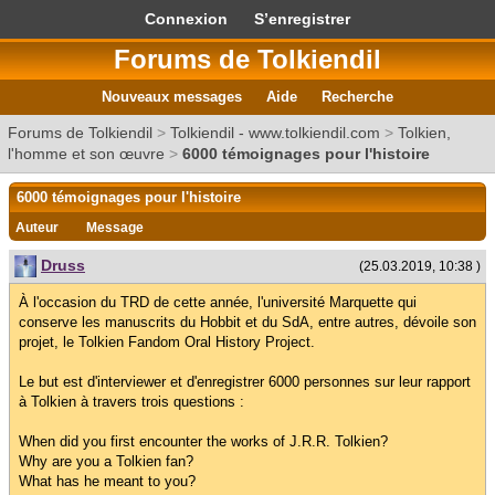
Connexion
S’enregistrer
Forums de Tolkiendil
Nouveaux messages
Aide
Recherche
Forums de Tolkiendil
>
Tolkiendil - www.tolkiendil.com
>
Tolkien,
l'homme et son œuvre
>
6000 témoignages pour l'histoire
6000 témoignages pour l'histoire
Auteur
Message
Druss
(25.03.2019, 10:38 )
À l'occasion du TRD de cette année, l'université Marquette qui
conserve les manuscrits du Hobbit et du SdA, entre autres, dévoile son
projet, le Tolkien Fandom Oral History Project.
Le but est d'interviewer et d'enregistrer 6000 personnes sur leur rapport
à Tolkien à travers trois questions :
When did you first encounter the works of J.R.R. Tolkien?
Why are you a Tolkien fan?
What has he meant to you?