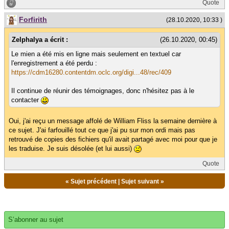
Quote
Forfirith
(28.10.2020, 10:33 )
Zelphalya a écrit :
(26.10.2020, 00:45)
Le mien a été mis en ligne mais seulement en textuel car
l'enregistrement a été perdu :
https://cdm16280.contentdm.oclc.org/digi...48/rec/409
Il continue de réunir des témoignages, donc n'hésitez pas à le
contacter
Oui, j'ai reçu un message affolé de William Fliss la semaine dernière à
ce sujet. J'ai farfouillé tout ce que j'ai pu sur mon ordi mais pas
retrouvé de copies des fichiers qu'il avait partagé avec moi pour que je
les traduise. Je suis désolée (et lui aussi)
Quote
«
Sujet précédent
|
Sujet suivant
»
S’abonner au sujet