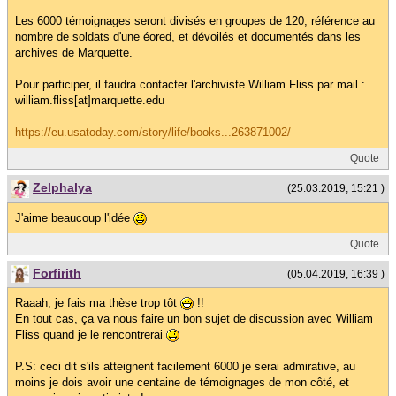
Les 6000 témoignages seront divisés en groupes de 120, référence au
nombre de soldats d'une éored, et dévoilés et documentés dans les
archives de Marquette.
Pour participer, il faudra contacter l'archiviste William Fliss par mail :
william.fliss[at]marquette.edu
https://eu.usatoday.com/story/life/books...263871002/
Quote
Zelphalya
(25.03.2019, 15:21 )
J'aime beaucoup l'idée
Quote
Forfirith
(05.04.2019, 16:39 )
Raaah, je fais ma thèse trop tôt
!!
En tout cas, ça va nous faire un bon sujet de discussion avec William
Fliss quand je le rencontrerai
P.S: ceci dit s'ils atteignent facilement 6000 je serai admirative, au
moins je dois avoir une centaine de témoignages de mon côté, et