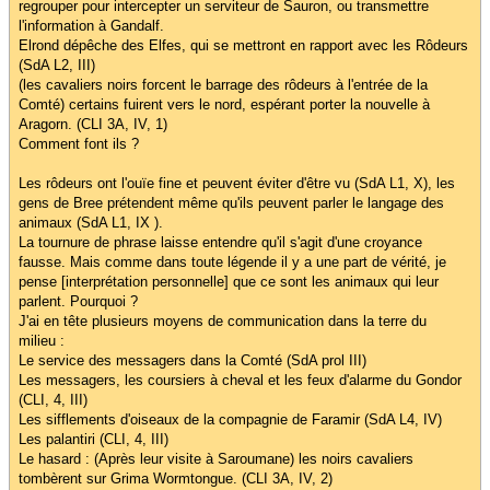
regrouper pour intercepter un serviteur de Sauron, ou transmettre
l'information à Gandalf.
Elrond dépêche des Elfes, qui se mettront en rapport avec les Rôdeurs
(SdA L2, III)
(les cavaliers noirs forcent le barrage des rôdeurs à l'entrée de la
Comté) certains fuirent vers le nord, espérant porter la nouvelle à
Aragorn. (CLI 3A, IV, 1)
Comment font ils ?
Les rôdeurs ont l'ouïe fine et peuvent éviter d'être vu (SdA L1, X), les
gens de Bree prétendent même qu'ils peuvent parler le langage des
animaux (SdA L1, IX ).
La tournure de phrase laisse entendre qu'il s'agit d'une croyance
fausse. Mais comme dans toute légende il y a une part de vérité, je
pense [interprétation personnelle] que ce sont les animaux qui leur
parlent. Pourquoi ?
J'ai en tête plusieurs moyens de communication dans la terre du
milieu :
Le service des messagers dans la Comté (SdA prol III)
Les messagers, les coursiers à cheval et les feux d'alarme du Gondor
(CLI, 4, III)
Les sifflements d'oiseaux de la compagnie de Faramir (SdA L4, IV)
Les palantiri (CLI, 4, III)
Le hasard : (Après leur visite à Saroumane) les noirs cavaliers
tombèrent sur Grima Wormtongue. (CLI 3A, IV, 2)