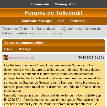
Connexion
S’enregistrer
Forums de Tolkiendil
Nouveaux messages
Aide
Recherche
Forums de Tolkiendil
>
Sujets divers...
>
Questions sur l'œuvre de
Tolkien...
>
rôdeurs et communication
rôdeurs et communication
Auteur
Message
sam sanglebuc
(20.10.2013, 21:19 )
Les Rôdeurs, héritiers d'Elendil, descendants de Numénor, ont un
devoir moral envers la terre du milieu et ses habitants. Errants depuis
des siècles ils continuent la lutte contre le mal en choisissant de
protéger les habitants de l'ouest contre les créatures mauvaises et les
serviteurs de Sauron. Le Gondor le fait à l'est des monts brumeux, à
l'aide de puissantes murailles et d'armées, les rôdeurs à l'ouest, dans
la discrétion.
Une de(s) mission(s) des rôdeurs est de veiller sur la Comté (SdA app
B, 3000 3A). L'année d'après ils doublent leur garde. Pour qu'elle soit
efficace il faut qu'il y ait une forme de communication entre eux. Se