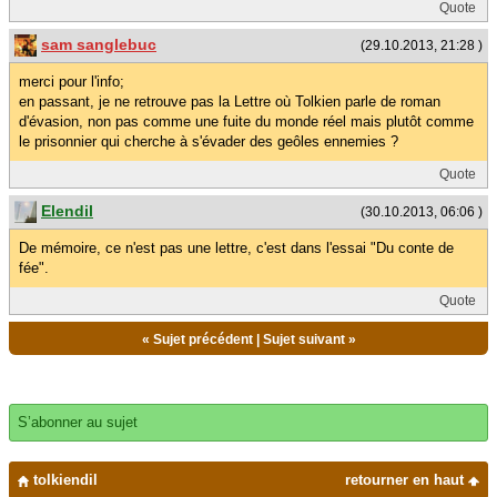
Quote
sam sanglebuc
(29.10.2013, 21:28 )
merci pour l'info;
en passant, je ne retrouve pas la Lettre où Tolkien parle de roman
d'évasion, non pas comme une fuite du monde réel mais plutôt comme
le prisonnier qui cherche à s'évader des geôles ennemies ?
Quote
Elendil
(30.10.2013, 06:06 )
De mémoire, ce n'est pas une lettre, c'est dans l'essai "Du conte de
fée".
Quote
«
Sujet précédent
|
Sujet suivant
»
S’abonner au sujet
tolkiendil
retourner en haut