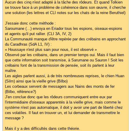
Aucun des cinq n'est adapté à la tâche des rôdeurs. Et quand Tolkien
se trouve face à un problème de cohérence dans son œuvre, il cherche
une solution (les lettres et CLI notes sur les chats de la reine Beruthiel)
J'essaie donc cette méthode :
Saroumane (…) envoya en Eriador tous les espions, oiseaux-espions
et agents qu'il put rallier. (CLI 3A, IV, 2)
La Communauté manque d'être repérée par des crébains en approchant
du Caradhras (SdA L1, IV) :
« Houssaye n'est plus sain pour nous, il est observé »
Observé par les crébains, dans un premier temps oui. Mais il faut bien
que cette information soit transmise, à Sarumane ou Sauron ! Soit les
crébains font de la transmission de pensée, soit ils parlent à leur
maître.
Les aigles parlent aussi, à de très nombreuses reprises, le chien Huan
(Silm) ainsi que la vieille grive (Bilbo)
Les corbeaux servent de messagers aux Nains des monts de fer
(Bilbo, référence?)
J'en conclue donc que les rôdeurs communiquent entre eux par
l'intermédiaire d'oiseaux apparentés à la vieille grive, mais comme le
système n'est pas automatique, il doit y avoir une part de liberté chez
ces volatiles. Il faut en trouver un, et lui demander de transmettre le
message ?
Mais il y a des difficultés dans cette théorie.