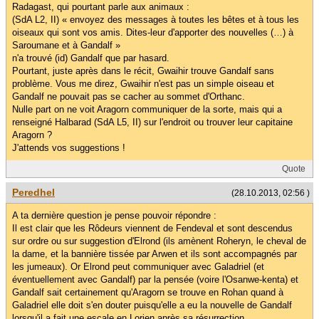
Radagast, qui pourtant parle aux animaux :
(SdA L2, II) « envoyez des messages à toutes les bêtes et à tous les
oiseaux qui sont vos amis. Dites-leur d'apporter des nouvelles (…) à
Saroumane et à Gandalf »
n'a trouvé (id) Gandalf que par hasard.
Pourtant, juste après dans le récit, Gwaihir trouve Gandalf sans
problème. Vous me direz, Gwaihir n'est pas un simple oiseau et
Gandalf ne pouvait pas se cacher au sommet d'Orthanc.
Nulle part on ne voit Aragorn communiquer de la sorte, mais qui a
renseigné Halbarad (SdA L5, II) sur l'endroit ou trouver leur capitaine
Aragorn ?
J'attends vos suggestions !
Quote
Peredhel
(28.10.2013, 02:56 )
A ta dernière question je pense pouvoir répondre :
Il est clair que les Rôdeurs viennent de Fendeval et sont descendus
sur ordre ou sur suggestion d'Elrond (ils amènent Roheryn, le cheval de
la dame, et la bannière tissée par Arwen et ils sont accompagnés par
les jumeaux). Or Elrond peut communiquer avec Galadriel (et
éventuellement avec Gandalf) par la pensée (voire l'Osanwe-kenta) et
Gandalf sait certainement qu'Aragorn se trouve en Rohan quand à
Galadriel elle doit s'en douter puisqu'elle a eu la nouvelle de Gandalf
lorsqu'il a fait une escale en Lorien après sa résurrection.