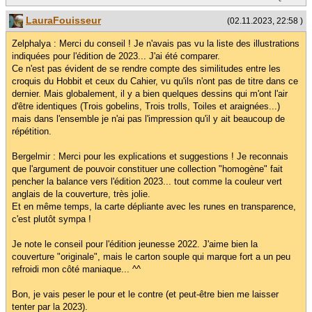
LauraFouisseur
(02.11.2023, 22:58 )
Zelphalya : Merci du conseil ! Je n'avais pas vu la liste des illustrations
indiquées pour l'édition de 2023... J'ai été comparer.
Ce n'est pas évident de se rendre compte des similitudes entre les
croquis du Hobbit et ceux du Cahier, vu qu'ils n'ont pas de titre dans ce
dernier. Mais globalement, il y a bien quelques dessins qui m'ont l'air
d'être identiques (Trois gobelins, Trois trolls, Toiles et araignées...)
mais dans l'ensemble je n'ai pas l'impression qu'il y ait beaucoup de
répétition.
Bergelmir : Merci pour les explications et suggestions ! Je reconnais
que l'argument de pouvoir constituer une collection "homogène" fait
pencher la balance vers l'édition 2023... tout comme la couleur vert
anglais de la couverture, très jolie.
Et en même temps, la carte dépliante avec les runes en transparence,
c'est plutôt sympa !
Je note le conseil pour l'édition jeunesse 2022. J'aime bien la
couverture "originale", mais le carton souple qui marque fort a un peu
refroidi mon côté maniaque... ^^
Bon, je vais peser le pour et le contre (et peut-être bien me laisser
tenter par la 2023).