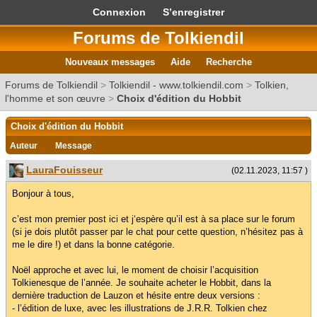
Connexion
S’enregistrer
Forums de Tolkiendil
Nouveaux messages
Aide
Recherche
Forums de Tolkiendil
>
Tolkiendil - www.tolkiendil.com
>
Tolkien,
l'homme et son œuvre
>
Choix d'édition du Hobbit
Choix d'édition du Hobbit
Auteur
Message
LauraFouisseur
(02.11.2023, 11:57 )
Bonjour à tous,
c’est mon premier post ici et j‘espère qu’il est à sa place sur le forum
(si je dois plutôt passer par le chat pour cette question, n’hésitez pas à
me le dire !) et dans la bonne catégorie.
Noël approche et avec lui, le moment de choisir l’acquisition
Tolkienesque de l’année. Je souhaite acheter le Hobbit, dans la
dernière traduction de Lauzon et hésite entre deux versions :
- l’édition de luxe, avec les illustrations de J.R.R. Tolkien chez