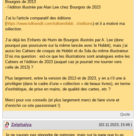
Bourgois de 2013
- l’édition illustrée par Alan Lee chez Bourgois de 2023
J’ai lu l'article comparatif des éditions
(
https://www.tolkiendil.com/tolkien/bibli...t/editions
) et il a motivé ma
sélection.
J’ai déjà les Enfants de Hurin de Bourgois illustrés par A. Lee (donc
pourquoi pas poursuivre sur la même lancée avec le Hobbit), mais j’ai
aussi les Cahiers de croquis de Hobbit et du Sda du même illustrateur.
D’où ma question : est-ce que les illustrations sont analogues entre les
Cahiers et l’édition de 2023 (auquel cas je pourrait me tourner vers
celle de 2013) ?
Plus largement, entre la version de 2013 et de 2023, y en a t’il une à
privilégier (dans le cadre d’une « collection » de beaux livres), en terme
d’esthétique, de prise en mains, de qualité des cartes, etc ?
Merci pour vos conseils (et plus largement merci de faire vivre et
d’enrichir ce site passionnant !)
Quote
Zelphalya
(02.11.2023, 15:46 )
Je ne saurais pas répondre de mémoire, mais sur la page que tu as