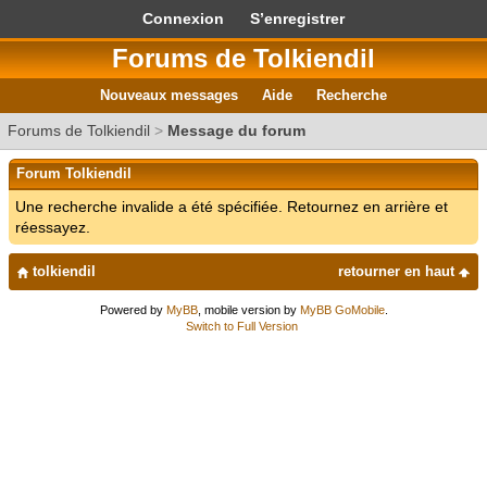
Connexion
S’enregistrer
Forums de Tolkiendil
Nouveaux messages
Aide
Recherche
Forums de Tolkiendil
>
Message du forum
Forum Tolkiendil
Une recherche invalide a été spécifiée. Retournez en arrière et
réessayez.
tolkiendil
retourner en haut
Powered by
MyBB
, mobile version by
MyBB GoMobile
.
Switch to Full Version