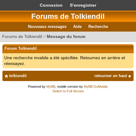
Connexion
S’enregistrer
Forums de Tolkiendil
Nouveaux messages
Aide
Recherche
Forums de Tolkiendil
>
Message du forum
Forum Tolkiendil
Une recherche invalide a été spécifiée. Retournez en arrière et
réessayez.
tolkiendil
retourner en haut
Powered by
MyBB
, mobile version by
MyBB GoMobile
.
Switch to Full Version