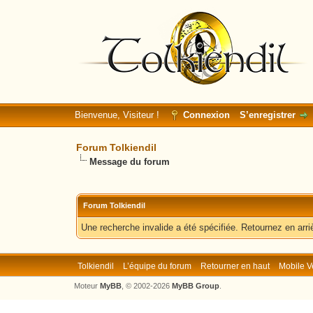
Bienvenue, Visiteur !
Connexion
S’enregistrer
Forum Tolkiendil
Message du forum
Forum Tolkiendil
Une recherche invalide a été spécifiée. Retournez en arri
Tolkiendil
L’équipe du forum
Retourner en haut
Mobile V
Moteur
MyBB
, © 2002-2026
MyBB Group
.