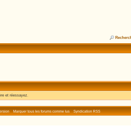
Recherc
ère et réessayez.
ersion
Marquer tous les forums comme lus
Syndication RSS