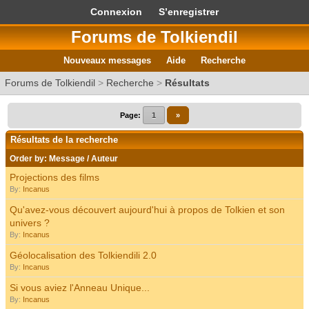
Connexion
S’enregistrer
Forums de Tolkiendil
Nouveaux messages
Aide
Recherche
Forums de Tolkiendil
>
Recherche
>
Résultats
Page:
1
»
Résultats de la recherche
Order by:
Message
/
Auteur
Projections des films
By:
Incanus
Qu'avez-vous découvert aujourd'hui à propos de Tolkien et son
univers ?
By:
Incanus
Géolocalisation des Tolkiendili 2.0
By:
Incanus
Si vous aviez l'Anneau Unique...
By:
Incanus