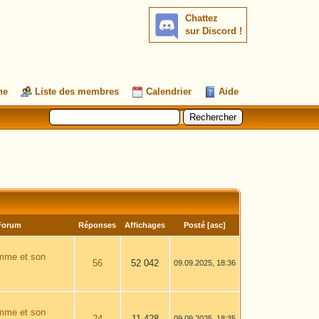
Chattez
sur Discord !
he
Liste des membres
Calendrier
Aide
Forum
Réponses
Affichages
Posté
[
asc
]
omme et son
56
52 042
09.09.2025, 18:36
omme et son
24
11 428
09.09.2025, 18:35