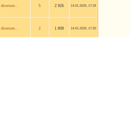
 diverses...
5
2 926
14.01.2025, 17:29
 diverses...
2
1 808
14.01.2025, 17:20
s
8
4 485
12.01.2025, 22:05
s
8
4 485
12.01.2025, 21:48
n Tolkiendil vous
18
11 275
12.01.2025, 12:30
bienvenue
n Tolkiendil vous
18
11 275
12.01.2025, 12:01
bienvenue