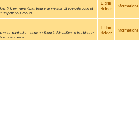
Eldrin
Informations
kien ? N'en n'ayant pas trouvé, je me suis dit que cela pourrait
Noldor
 un petit pour recuei...
Eldrin
Informations
n, en particulier à ceux qui lisent le Silmarillion, le Hobbit et le
Noldor
iser quand vous ...
ure et calligraphie elfique
le : éc...
Eldrin
Événement
aire une petite capture en vidéo, cela doit être très intéressant
Noldor
ure et calligraphie elfique
le : éc...
Eldrin
Événement
rais y participer en raison de la distance. Néanmoins, serait-il
Noldor
 la pratique de la ...
Eldrin
L'Associatio
 vous l'avez pris ainsi, juste pour dire qu'effectivement j'étais
Noldor
souhaite la 
par l'achat des ...
Eldrin
L'Associatio
ire partie de l'association mais je n'ai pas encore de
Noldor
souhaite la 
a commande (à laquelle j'aimerai bie...