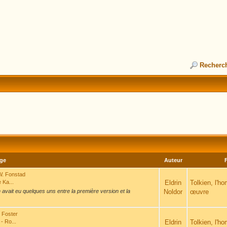
Recherc
ge
Auteur
 W. Fonstad
e Ka...
Eldrin
Tolkien, l'h
n avait eu quelques uns entre la première version et la
Noldor
œuvre
t Foster
- Ro...
Eldrin
Tolkien, l'h