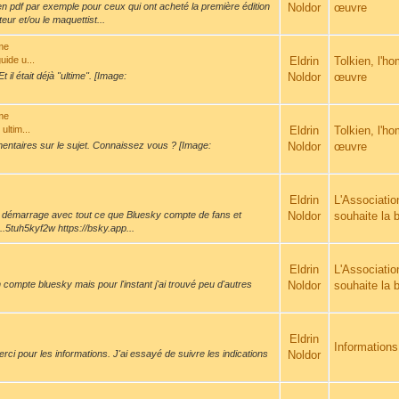
e en pdf par exemple pour ceux qui ont acheté la première édition
Noldor
œuvre
eur et/ou le maquettist...
ime
uide u...
Eldrin
Tolkien, l'h
il était déjà "ultime". [Image:
Noldor
œuvre
ime
ultim...
Eldrin
Tolkien, l'h
mmentaires sur le sujet. Connaissez vous ? [Image:
Noldor
œuvre
Eldrin
L'Associatio
 de démarrage avec tout ce que Bluesky compte de fans et
Noldor
souhaite la 
...5tuh5kyf2w https://bsky.app...
Eldrin
L'Associatio
un compte bluesky mais pour l'instant j'ai trouvé peu d'autres
Noldor
souhaite la 
Eldrin
Informations
rci pour les informations. J'ai essayé de suivre les indications
Noldor