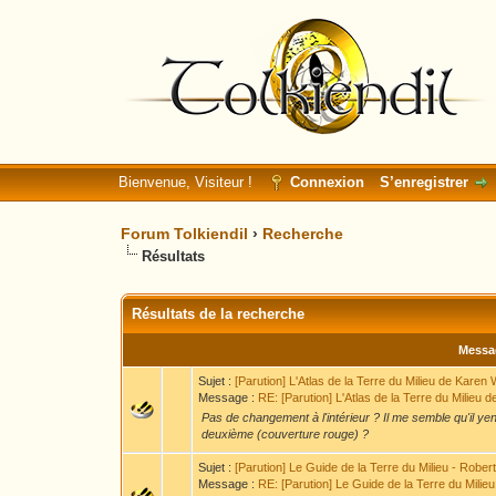
Bienvenue, Visiteur !
Connexion
S’enregistrer
Forum Tolkiendil
›
Recherche
Résultats
Résultats de la recherche
Messa
Sujet :
[Parution] L'Atlas de la Terre du Milieu de Karen
Message :
RE: [Parution] L'Atlas de la Terre du Milieu d
Pas de changement à l'intérieur ? Il me semble qu'il ye
deuxième (couverture rouge) ?
Sujet :
[Parution] Le Guide de la Terre du Milieu - Rober
Message :
RE: [Parution] Le Guide de la Terre du Milieu 