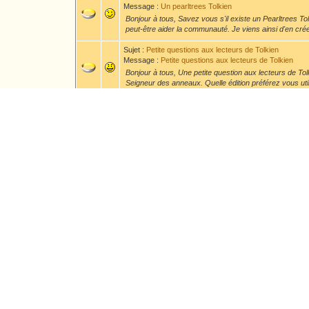
Message :
Un pearltrees Tolkien
Bonjour à tous, Savez vous s'il existe un Pearltrees Tol
peut-être aider la communauté. Je viens ainsi d'en créer
Sujet :
Petite questions aux lecteurs de Tolkien
Message :
Petite questions aux lecteurs de Tolkien
Bonjour à tous, Une petite question aux lecteurs de Tolkie
Seigneur des anneaux. Quelle édition préférez vous util
Sujet :
Cours du soir 2025 à la Sorbonne-Nouvelle : écrit
Message :
RE: Cours du soir 2025 à la Sorbonne-Nouvel
Merci pour ces indications. Si vous avez l'occasion de f
également à voir pratiquer.
Sujet :
Cours du soir 2025 à la Sorbonne-Nouvelle : écrit
Message :
RE: Cours du soir 2025 à la Sorbonne-Nouvel
Voilà une très belle initiative même si, hélas, je ne pour
possible d'avoir des conseils sur le matériel choisir pour
Sujet :
Présentation de Eldrin Noldor
Message :
RE: Présentation de Eldrin Noldor
Oh ce n'était pas du tout un reproche, j'en suis désolé si
intéressé à la fois par la participation à l'association et 
Sujet :
Présentation de Eldrin Noldor
Message :
RE: Présentation de Eldrin Noldor
Merci. :-) J'ai essayé de commander les magazines et fa
réponses ni pour mon adhésion, ni pour pouvoir payer m