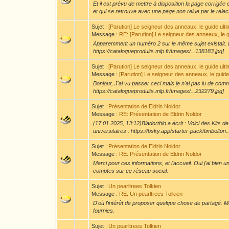
Et il est prévu de mettre à disposition la page corrigé
et qui se retrouve avec une page non relue par le relect
Sujet :
[Parution] Le seigneur des anneaux, le guide ult
Message :
RE: [Parution] Le seigneur des anneaux, le g
Apparemment un numéro 2 sur le même sujet existait. Et 
https://catalogueproduits.mlp.fr/Images/...138183.jpg]
Sujet :
[Parution] Le seigneur des anneaux, le guide ult
Message :
[Parution] Le seigneur des anneaux, le guide 
Bonjour, J'ai vu passer ceci mais je n'ai pas lu de co
https://catalogueproduits.mlp.fr/Images/...232279.jpg]
Sujet :
Présentation de Eldrin Noldor
Message :
RE: Présentation de Eldrin Noldor
(17.01.2025, 13:12)Bladorthin a écrit : Voici des Kits
universitaires : https://bsky.app/starter-pack/timbolton.
Sujet :
Présentation de Eldrin Noldor
Message :
RE: Présentation de Eldrin Noldor
Merci pour ces informations, et l'accueil. Oui j'ai bien 
comptes sur ce réseau social.
Sujet :
Un pearltrees Tolkien
Message :
RE: Un pearltrees Tolkien
D'où l'intérêt de proposer quelque chose de partagé. Me
fournies.
Sujet :
Un pearltrees Tolkien