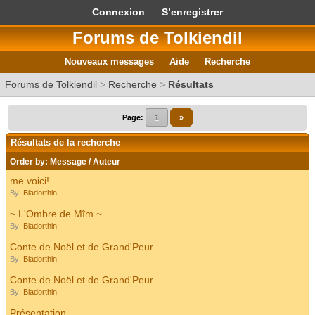
Connexion
S’enregistrer
Forums de Tolkiendil
Nouveaux messages
Aide
Recherche
Forums de Tolkiendil
>
Recherche
>
Résultats
Page:
1
»
Résultats de la recherche
Order by:
Message
/
Auteur
me voici!
By:
Bladorthin
~ L'Ombre de Mîm ~
By:
Bladorthin
Conte de Noël et de Grand'Peur
By:
Bladorthin
Conte de Noël et de Grand'Peur
By:
Bladorthin
Présentation