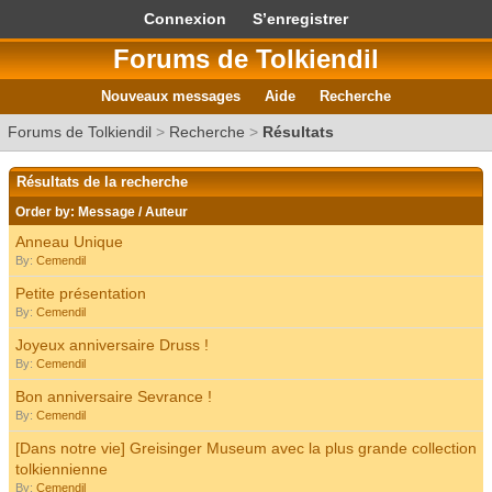
Connexion
S’enregistrer
Forums de Tolkiendil
Nouveaux messages
Aide
Recherche
Forums de Tolkiendil
>
Recherche
>
Résultats
Résultats de la recherche
Order by:
Message
/
Auteur
Anneau Unique
By:
Cemendil
Petite présentation
By:
Cemendil
Joyeux anniversaire Druss !
By:
Cemendil
Bon anniversaire Sevrance !
By:
Cemendil
[Dans notre vie] Greisinger Museum avec la plus grande collection
tolkiennienne
By:
Cemendil