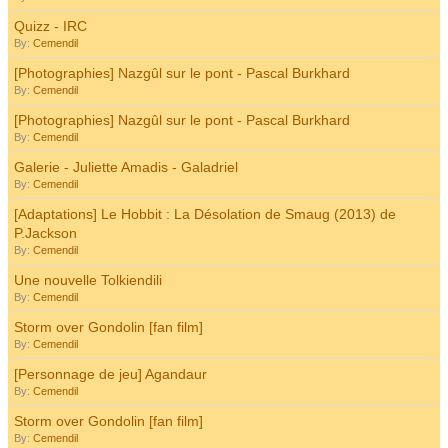
Quizz - IRC
By:
Cemendil
[Photographies] Nazgûl sur le pont - Pascal Burkhard
By:
Cemendil
[Photographies] Nazgûl sur le pont - Pascal Burkhard
By:
Cemendil
Galerie - Juliette Amadis - Galadriel
By:
Cemendil
[Adaptations] Le Hobbit : La Désolation de Smaug (2013) de
P.Jackson
By:
Cemendil
Une nouvelle Tolkiendili
By:
Cemendil
Storm over Gondolin [fan film]
By:
Cemendil
[Personnage de jeu] Agandaur
By:
Cemendil
Storm over Gondolin [fan film]
By:
Cemendil