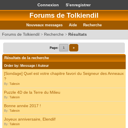
Connexion
S’enregistrer
Forums de Tolkiendil
Nouveaux messages
Aide
Recherche
Forums de Tolkiendil
>
Recherche
>
Résultats
Page:
1
»
Résultats de la recherche
Order by:
Message
/
Auteur
[Sondage] Quel est votre chapitre favori du Seigneur des Anneaux
?
By:
Taliesin
Puzzle 4D de la Terre du Milieu
By:
Taliesin
Bonne année 2017 !
By:
Taliesin
Joyeux anniversaire, Elendil!
By:
Taliesin