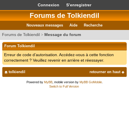
Connexion
S’enregistrer
Forums de Tolkiendil
Nouveaux messages
Aide
Recherche
Forums de Tolkiendil
>
Message du forum
Forum Tolkiendil
Erreur de code d’autorisation. Accédez-vous à cette fonction
correctement ? Veuillez revenir en arrière et réessayer.
tolkiendil
retourner en haut
Powered by
MyBB
, mobile version by
MyBB GoMobile
.
Switch to Full Version