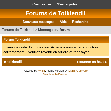
Connexion
S’enregistrer
Forums de Tolkiendil
Nouveaux messages
Aide
Recherche
Forums de Tolkiendil
>
Message du forum
Forum Tolkiendil
Erreur de code d’autorisation. Accédez-vous à cette fonction
correctement ? Veuillez revenir en arrière et réessayer.
tolkiendil
retourner en haut
Powered by
MyBB
, mobile version by
MyBB GoMobile
.
Switch to Full Version