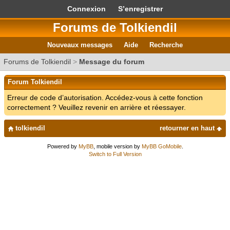
Connexion
S’enregistrer
Forums de Tolkiendil
Nouveaux messages
Aide
Recherche
Forums de Tolkiendil
>
Message du forum
Forum Tolkiendil
Erreur de code d’autorisation. Accédez-vous à cette fonction
correctement ? Veuillez revenir en arrière et réessayer.
tolkiendil
retourner en haut
Powered by
MyBB
, mobile version by
MyBB GoMobile
.
Switch to Full Version