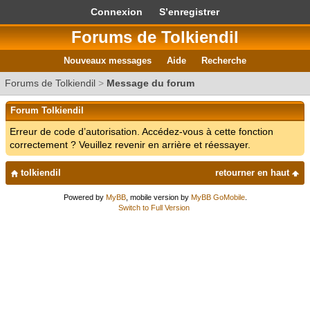
Connexion
S’enregistrer
Forums de Tolkiendil
Nouveaux messages
Aide
Recherche
Forums de Tolkiendil
>
Message du forum
Forum Tolkiendil
Erreur de code d’autorisation. Accédez-vous à cette fonction
correctement ? Veuillez revenir en arrière et réessayer.
tolkiendil
retourner en haut
Powered by
MyBB
, mobile version by
MyBB GoMobile
.
Switch to Full Version