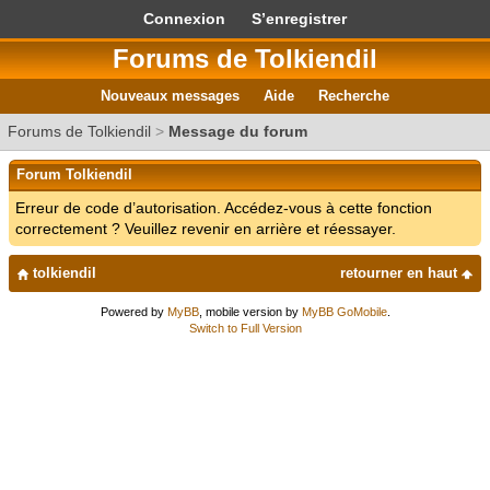
Connexion
S’enregistrer
Forums de Tolkiendil
Nouveaux messages
Aide
Recherche
Forums de Tolkiendil
>
Message du forum
Forum Tolkiendil
Erreur de code d’autorisation. Accédez-vous à cette fonction
correctement ? Veuillez revenir en arrière et réessayer.
tolkiendil
retourner en haut
Powered by
MyBB
, mobile version by
MyBB GoMobile
.
Switch to Full Version