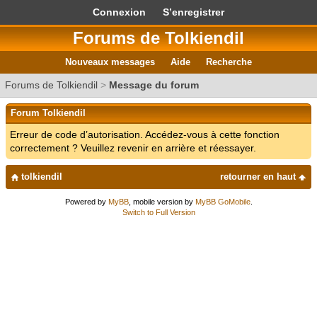
Connexion
S’enregistrer
Forums de Tolkiendil
Nouveaux messages
Aide
Recherche
Forums de Tolkiendil
>
Message du forum
Forum Tolkiendil
Erreur de code d’autorisation. Accédez-vous à cette fonction
correctement ? Veuillez revenir en arrière et réessayer.
tolkiendil
retourner en haut
Powered by
MyBB
, mobile version by
MyBB GoMobile
.
Switch to Full Version