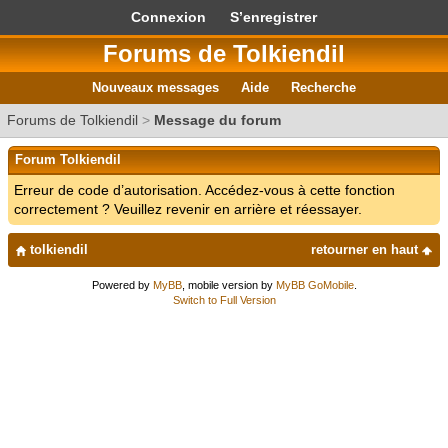
Connexion
S’enregistrer
Forums de Tolkiendil
Nouveaux messages
Aide
Recherche
Forums de Tolkiendil
>
Message du forum
Forum Tolkiendil
Erreur de code d’autorisation. Accédez-vous à cette fonction
correctement ? Veuillez revenir en arrière et réessayer.
tolkiendil
retourner en haut
Powered by
MyBB
, mobile version by
MyBB GoMobile
.
Switch to Full Version