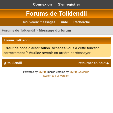
Connexion
S’enregistrer
Forums de Tolkiendil
Nouveaux messages
Aide
Recherche
Forums de Tolkiendil
>
Message du forum
Forum Tolkiendil
Erreur de code d’autorisation. Accédez-vous à cette fonction
correctement ? Veuillez revenir en arrière et réessayer.
tolkiendil
retourner en haut
Powered by
MyBB
, mobile version by
MyBB GoMobile
.
Switch to Full Version