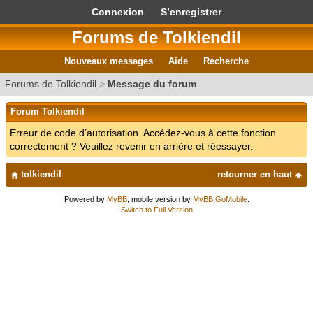
Connexion
S’enregistrer
Forums de Tolkiendil
Nouveaux messages
Aide
Recherche
Forums de Tolkiendil
>
Message du forum
Forum Tolkiendil
Erreur de code d’autorisation. Accédez-vous à cette fonction
correctement ? Veuillez revenir en arrière et réessayer.
tolkiendil
retourner en haut
Powered by
MyBB
, mobile version by
MyBB GoMobile
.
Switch to Full Version