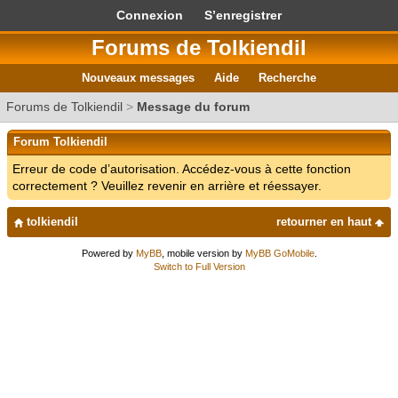
Connexion
S’enregistrer
Forums de Tolkiendil
Nouveaux messages
Aide
Recherche
Forums de Tolkiendil
>
Message du forum
Forum Tolkiendil
Erreur de code d’autorisation. Accédez-vous à cette fonction
correctement ? Veuillez revenir en arrière et réessayer.
tolkiendil
retourner en haut
Powered by
MyBB
, mobile version by
MyBB GoMobile
.
Switch to Full Version