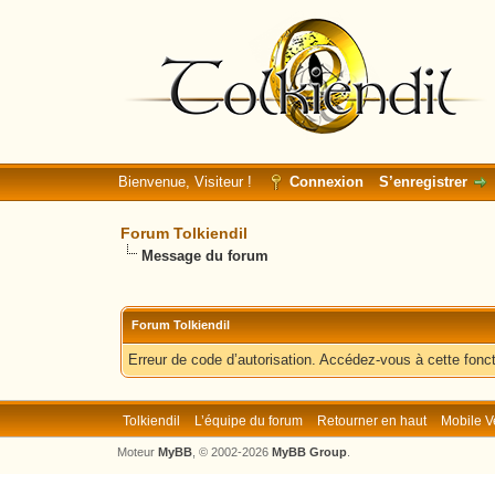
Bienvenue, Visiteur !
Connexion
S’enregistrer
Forum Tolkiendil
Message du forum
Forum Tolkiendil
Erreur de code d’autorisation. Accédez-vous à cette fonct
Tolkiendil
L’équipe du forum
Retourner en haut
Mobile V
Moteur
MyBB
, © 2002-2026
MyBB Group
.