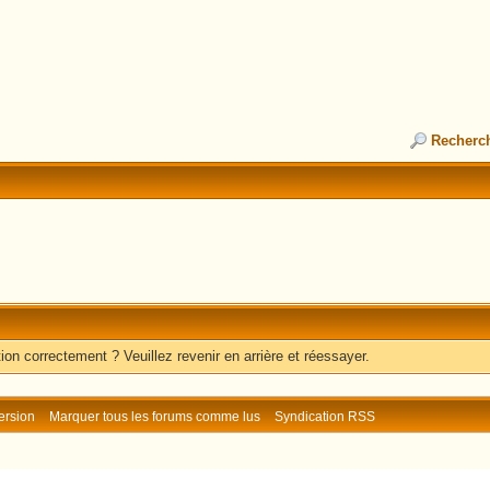
Recherc
ion correctement ? Veuillez revenir en arrière et réessayer.
ersion
Marquer tous les forums comme lus
Syndication RSS