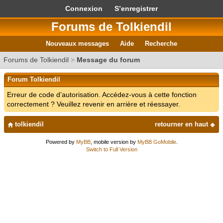
Connexion
S’enregistrer
Forums de Tolkiendil
Nouveaux messages
Aide
Recherche
Forums de Tolkiendil
>
Message du forum
Forum Tolkiendil
Erreur de code d’autorisation. Accédez-vous à cette fonction
correctement ? Veuillez revenir en arrière et réessayer.
tolkiendil
retourner en haut
Powered by
MyBB
, mobile version by
MyBB GoMobile
.
Switch to Full Version