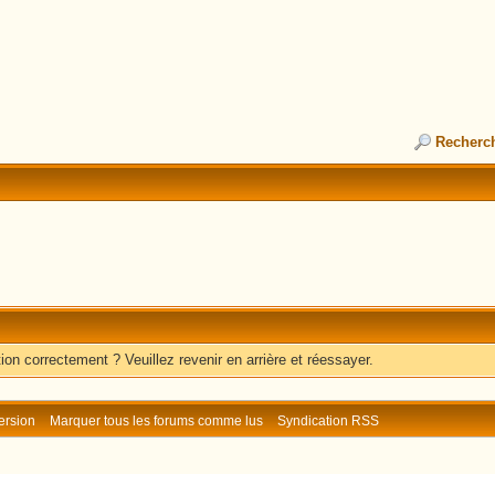
Recherc
ion correctement ? Veuillez revenir en arrière et réessayer.
ersion
Marquer tous les forums comme lus
Syndication RSS