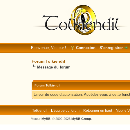
Bienvenue, Visiteur !
Connexion
S’enregistrer
Forum Tolkiendil
Message du forum
Forum Tolkiendil
Erreur de code d’autorisation. Accédez-vous à cette fonct
Tolkiendil
L’équipe du forum
Retourner en haut
Mobile V
Moteur
MyBB
, © 2002-2026
MyBB Group
.