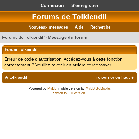
Connexion
S’enregistrer
Forums de Tolkiendil
Nouveaux messages
Aide
Recherche
Forums de Tolkiendil
>
Message du forum
Forum Tolkiendil
Erreur de code d’autorisation. Accédez-vous à cette fonction
correctement ? Veuillez revenir en arrière et réessayer.
tolkiendil
retourner en haut
Powered by
MyBB
, mobile version by
MyBB GoMobile
.
Switch to Full Version