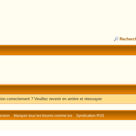
Recherc
ion correctement ? Veuillez revenir en arrière et réessayer.
ersion
Marquer tous les forums comme lus
Syndication RSS