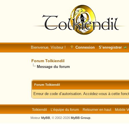
Bienvenue, Visiteur !
Connexion
S’enregistrer
Forum Tolkiendil
Message du forum
Forum Tolkiendil
Erreur de code d’autorisation. Accédez-vous à cette fonct
Tolkiendil
L’équipe du forum
Retourner en haut
Mobile V
Moteur
MyBB
, © 2002-2026
MyBB Group
.