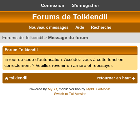
Connexion
S’enregistrer
Forums de Tolkiendil
Nouveaux messages
Aide
Recherche
Forums de Tolkiendil
>
Message du forum
Forum Tolkiendil
Erreur de code d’autorisation. Accédez-vous à cette fonction
correctement ? Veuillez revenir en arrière et réessayer.
tolkiendil
retourner en haut
Powered by
MyBB
, mobile version by
MyBB GoMobile
.
Switch to Full Version