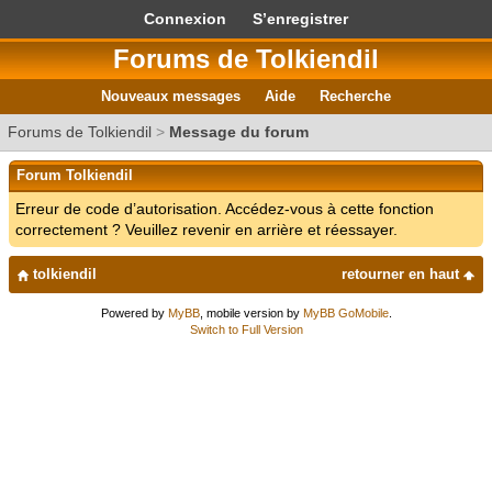
Connexion
S’enregistrer
Forums de Tolkiendil
Nouveaux messages
Aide
Recherche
Forums de Tolkiendil
>
Message du forum
Forum Tolkiendil
Erreur de code d’autorisation. Accédez-vous à cette fonction
correctement ? Veuillez revenir en arrière et réessayer.
tolkiendil
retourner en haut
Powered by
MyBB
, mobile version by
MyBB GoMobile
.
Switch to Full Version