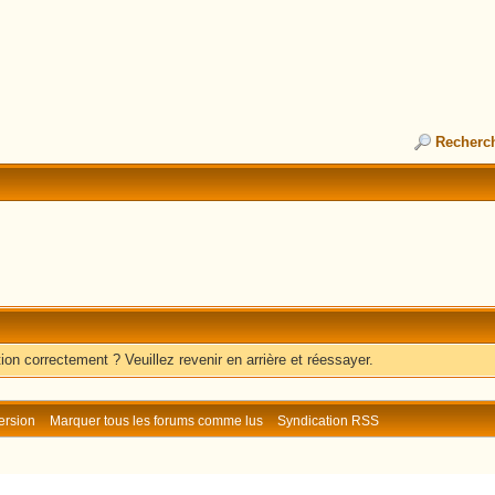
Recherc
ion correctement ? Veuillez revenir en arrière et réessayer.
ersion
Marquer tous les forums comme lus
Syndication RSS