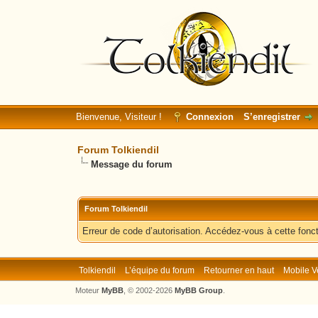
Bienvenue, Visiteur !
Connexion
S’enregistrer
Forum Tolkiendil
Message du forum
Forum Tolkiendil
Erreur de code d’autorisation. Accédez-vous à cette fonct
Tolkiendil
L’équipe du forum
Retourner en haut
Mobile V
Moteur
MyBB
, © 2002-2026
MyBB Group
.