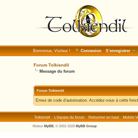
Bienvenue, Visiteur !
Connexion
S’enregistrer
Forum Tolkiendil
Message du forum
Forum Tolkiendil
Erreur de code d’autorisation. Accédez-vous à cette fonct
Tolkiendil
L’équipe du forum
Retourner en haut
Mobile V
Moteur
MyBB
, © 2002-2026
MyBB Group
.