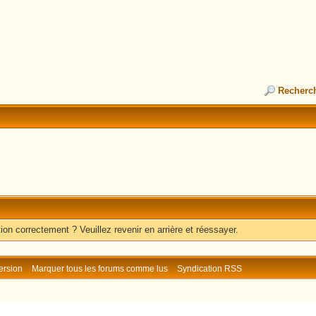
Recherc
ion correctement ? Veuillez revenir en arrière et réessayer.
ersion
Marquer tous les forums comme lus
Syndication RSS