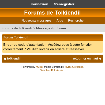
Connexion
S’enregistrer
Forums de Tolkiendil
Nouveaux messages
Aide
Recherche
Forums de Tolkiendil
>
Message du forum
Forum Tolkiendil
Erreur de code d’autorisation. Accédez-vous à cette fonction
correctement ? Veuillez revenir en arrière et réessayer.
tolkiendil
retourner en haut
Powered by
MyBB
, mobile version by
MyBB GoMobile
.
Switch to Full Version